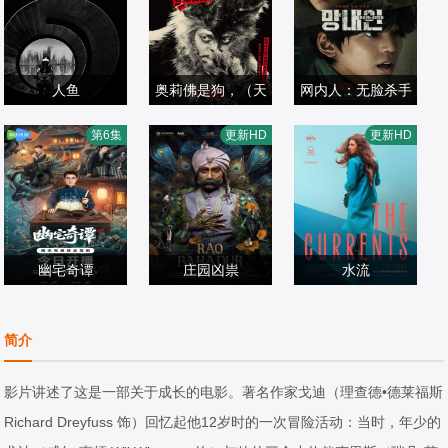
人鱼
奥莉佛是狗，（天
网内人：无脸杀手
樊少皇,再米热,骆
小田切让,池松壮
哪！！）这家伙
金旻奎,姜瑞夏
第6集
更新HD
更新HD
达华,李若希,田浩
剧情片
亮,麻生久美子,本
剧情片
电影版
剧情片
宁,唐鑫,程琪
2022/大陆
田翼,冈山天音,黑
2025/日本
2025/韩国
木华,铃木庆一,永
濑正敏,佐藤浩市,
幽宅奇谭
岛田久作,宇野祥
庄园凶祟
水流
应灏铭,朱娅,肖东
平,香椎由宇,吉冈
Satyadev·Kancha
埃斯特万·比利亚
昊,宋未央
剧情片
里帆,鹿贺丈史,森
rana,Deepa·Tho
剧情片
尔迪,伊莎贝尔·艾
剧情片
简介
2026/中国大陆
川葵,菊地姬奈,高
mas,Anand·Bhar
2026/印度
梅·冈萨蕾斯-索拉,
2025/阿根廷,瑞士
岛政宏,浦井梨广,
athi
萨拉·贝西奥,雅兹
影片讲述了这是一部关于成长的电影。著名作家戈迪（理查德•德莱福斯
深津绘里
明·卡巴洛,艾玛·法
Richard Dreyfuss 饰）回忆起他12岁时的一次冒险活动：当时，年少的