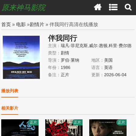
原来神马影院
首页
»
电影
»
剧情片
» 伴我同行高清在线播放
伴我同行
主演：
瑞凡·菲尼克斯,威尔·惠顿,科里·费尔德
曼,杰瑞·奥康奈尔,约翰·库萨克
类型：
剧情
导演：
罗伯·莱纳
地区：
美国
年份：
1986
语言：
英语
备注：
正片
更新：
2026-06-04
播放列表
相关影片
正片
正片
正片