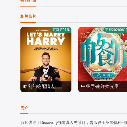
播放列表
相关影片
更新第07集
更新2026061
哈利的绝配情人
中餐厅·南洋拾光季
哈利·乔西,Alexandra·Coo
per
欧美综艺
欧美综艺
简介
2026/美国
2026/中国大陆
影片讲述了Discovery频道真人秀节目，曾服役于英国