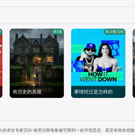
9
第5集
第18集完结
有历史的房屋
事情经过是怎样的
欧美综艺
欧美综艺
2026/美国
2026/英国
特种部队的求生专家贝尔·格里尔斯每集被空降到一处环境恶劣、甚至有致命