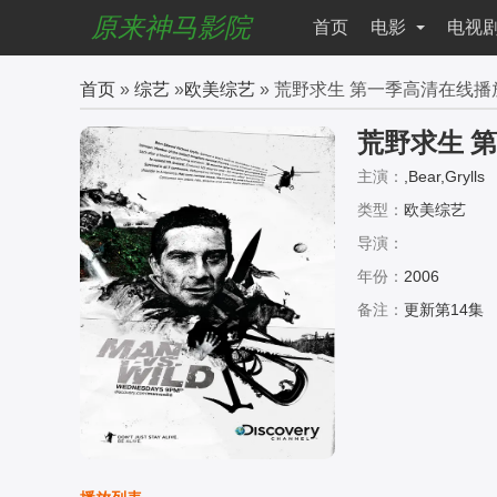
原来神马影院
首页
电影
电视
首页
»
综艺
»
欧美综艺
» 荒野求生 第一季高清在线播
荒野求生 
主演：
,Bear,Grylls
类型：
欧美综艺
导演：
年份：
2006
备注：
更新第14集