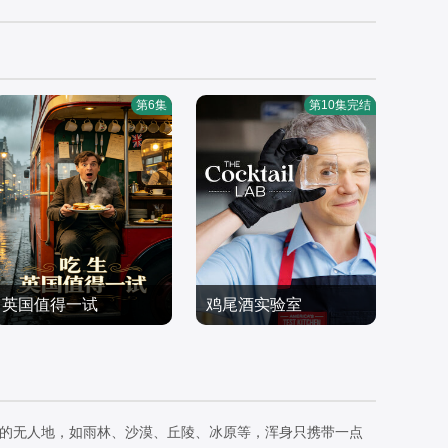
第6集
第10集完结
英国值得一试
鸡尾酒实验室
欧美综艺
欧美综艺
2026/英国
2026/美国
危险的无人地，如雨林、沙漠、丘陵、冰原等，浑身只携带一点