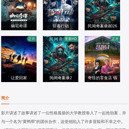
幽宅奇谭
斩毒行动
民间奇案录2026
应灏铭,朱娅,肖东
张天其,于荣光,程
古斌,张雪菡,盛少
正片
更新HD
正片
昊,宋未央
剧情片
镇,张冬,张宁江,姜
剧情片
剧情片
2026/中国大陆
超,石兆琪,纪海星,
2026/中国大陆
2026/中国大陆
邵峰,纵昕芸,赵雷
棋,池程,杨恒,左腾
让爱回家
云,姜艺声,张瑞雪,
民间奇案录2
奇怪的零食店 钱
周睿睿,周睿睿
琪格,雷景铄,黄信
古斌,张雪菡,盛少
罗美兰,李来
天堂
剧情片
纲,胡笑源,贾紫倩,
剧情片
剧情片
简介
2026/中国大陆
孙祎彤,董轩妤,王
2026/中国大陆
2026/韩国
依宁
影片讲述了故事讲述了一位性格孤僻的大学教授卷入了一起抢劫案，并
与一个名为“黄鸭帮”的团伙合作，这使他陷入了许多冒险和不幸之中。