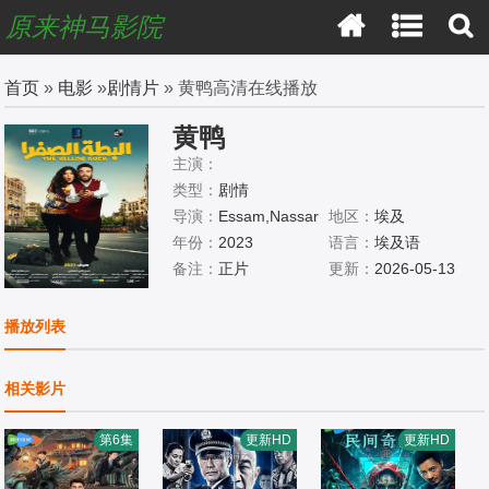
原来神马影院
首页
»
电影
»
剧情片
» 黄鸭高清在线播放
黄鸭
主演：
类型：
剧情
导演：
Essam,Nassar
地区：
埃及
年份：
2023
语言：
埃及语
备注：
正片
更新：
2026-05-13
播放列表
相关影片
第6集
更新HD
更新HD