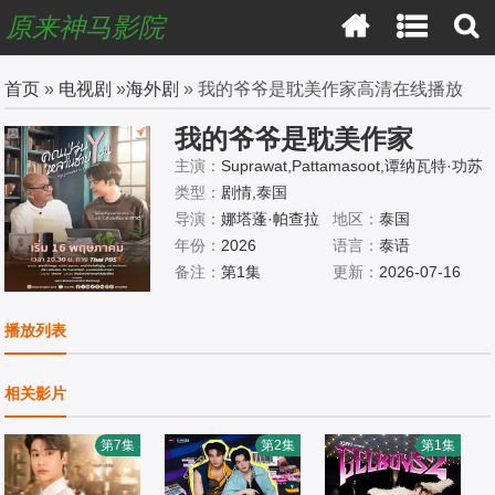
原来神马影院
首页
»
电视剧
»
海外剧
» 我的爷爷是耽美作家高清在线播放
我的爷爷是耽美作家
主演：
Suprawat,Pattamasoot,谭纳瓦特·功苏
皖
类型：
剧情,泰国
导演：
娜塔蓬·帕查拉
地区：
泰国
查亚农
年份：
2026
语言：
泰语
备注：
第1集
更新：
2026-07-16
播放列表
相关影片
第7集
第2集
第1集