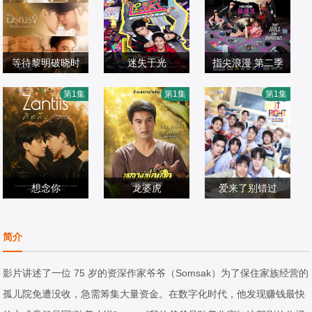
等待黎明破晓时
迷失于光
指尖浪漫 第二季
英恩·珈卡克拉辛·
Aomstin,Thakrit,P
查亚帕克·敦普雷
第1集
第1集
第1集
阿塔萨珐那猜,On
海外剧
atthanaworakit
海外剧
永,皮德·蒙塔布姆·
海外剧
gsa,Tthuchh,Khu
2026/泰国
2026/泰国
苏蒙瓦朗库尔,玛
2026/泰国
mmuang,朋拉维·
西敦·皮木颂克朗,
凯普拉帕功,恰约
莱昂·布罗科
隆·西岚亚堤迪
想念你
龙婆虎
爱来了别错过
Nut,Traipat,Wuthi
查纳鹏·萨塔亚,帕
沙恩·塔纳特蓬,塔
bowornnant,Tea
海外剧
塔查雅·平莎莫,Tid
海外剧
维萨普马尼
海外剧
简介
m,Tatchanon,Tho
2026/泰国
e,Ekkapun,Bunlu
2026/泰国
2026/泰国
ngpao,Guide,Piy
erit,维察亚蓬·亚
影片讲述了一位 75 岁的资深作家爷爷（Somsak）为了保住家族经营的
awat,Khongsamr
姆萨德,Thanutsal
孤儿院免遭没收，急需筹集大量资金。在数字化时代，他发现赚钱最快