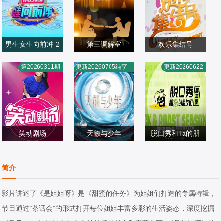
男生女生向前冲 2
第三调解室
欢乐集结号
025
刘佳,小河,张嘉益
董凯,文杰,璐璐,王
第20260311期
更新20260705纯享
更新20260622
大陆综艺
大陆综艺
旭,王群
大陆综艺
版
2025/中国大陆
2011/中国大陆
2009/中国大陆
笑动剧场
天籁与少年
脱口秀和Ta的朋
潘长江,杨树林,金
常思思,杨丽萍,张
友们 第三季
志文,曹云金,文松
大陆综艺
天启,胡海泉,艾热,
大陆综艺
大陆综艺
简介
2023/大陆
阿朵
2026/大陆
2026/中国大陆
影片讲述了《是姐姐呀》是《甜蜜的任务》为姐姐们打造的专属特辑，
节目通过“茶话会”的形式打开每位姐姐丰富多彩的生活姿态，深度挖掘