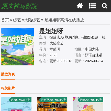
原来神马影院
首页
»
综艺
»
大陆综艺
» 是姐姐呀高清在线播放
是姐姐呀
主演：
徐洁儿,杨帅,黄灿灿,乌兰图雅,赵一橙
类型：
大陆综艺
导演：
章懿珂
地区：
中国大陆
年份：
2026
语言：
汉语普通话
备注：
更新20260518
更新：
2026-06-24
播放列表
相关影片
第20260312期
更新至20260310期
更新20260310期