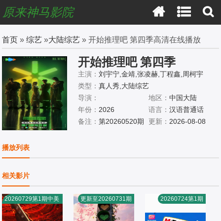
原来神马影院
首页
»
综艺
»
大陆综艺
» 开始推理吧 第四季高清在线播放
开始推理吧 第四季
主演：
刘宇宁,金靖,张凌赫,丁程鑫,周柯宇
类型：
真人秀,大陆综艺
导演：
地区：
中国大陆
年份：
2026
语言：
汉语普通话
备注：
第20260520期
更新：
2026-08-08
序
播放列表
相关影片
20260729第1期中美
更新至20260731期
20260724第1期
食竞技纯享版