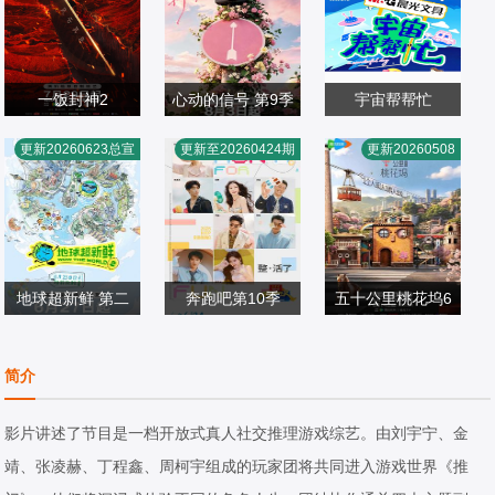
一饭封神2
心动的信号 第9季
宇宙帮帮忙
谢霆锋,张勇,郑永
薛凯琪,杨超越,代
余宇涵,张颜齐,井
更新20260623总宣
更新至20260424期
更新20260508
麒,陈晓卿,李诞,屈
大陆综艺
旭,杜海涛,张纯烨
大陆综艺
胧,丁真珍珠
大陆综艺
雨瑜,杨艳彬,黎子
2026/中国大陆
2026/中国大陆
2026/中国大陆
安
地球超新鲜 第二
奔跑吧第10季
五十公里桃花坞6
郭京飞,李乃文,孙
季
李晨,郑恺,沙溢,白
阿如那,萧敬腾,滕
红雷,王玉雯,陈星
大陆综艺
鹿,范丞丞,张真源,
大陆综艺
哲,袁咏仪,彭冠英,
大陆综艺
简介
旭,刘宇宁,林一,龚
2026/中国大陆
孟子义,李昀锐
2026/大陆
周涛,徐若晗,贺峻
2026/中国大陆
俊
霖,李雪琴,王子奇,
影片讲述了节目是一档开放式真人社交推理游戏综艺。由刘宇宁、金
陈鑫海,方媛,徐志
靖、张凌赫、丁程鑫、周柯宇组成的玩家团将共同进入游戏世界《推