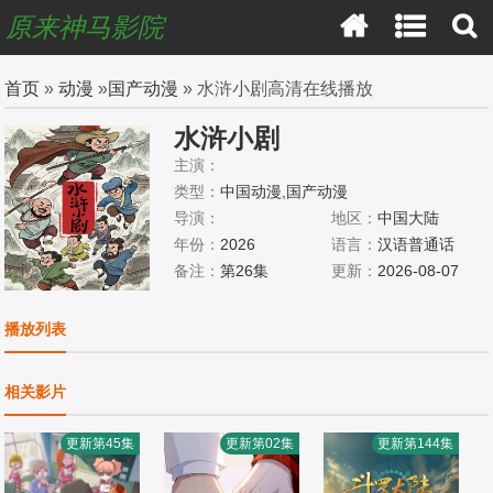
原来神马影院
首页
»
动漫
»
国产动漫
» 水浒小剧高清在线播放
水浒小剧
主演：
类型：
中国动漫,国产动漫
导演：
地区：
中国大陆
年份：
2026
语言：
汉语普通话
备注：
第26集
更新：
2026-08-07
播放列表
相关影片
更新第45集
更新第02集
更新第144集