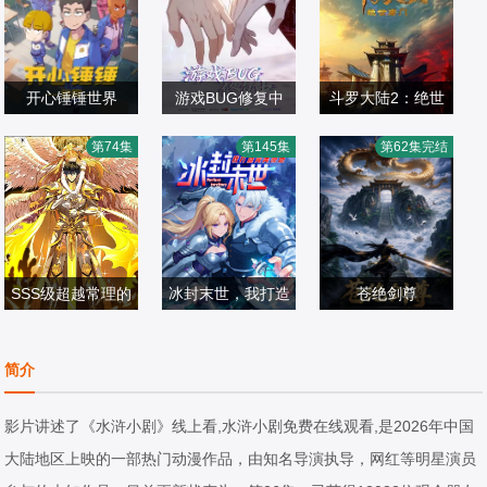
开心锤锤世界
游戏BUG修复中
斗罗大陆2：绝世
锤锤：空落尽,梨
倒霉死勒,顺子
唐门2023
第74集
第145集
第62集完结
妹：涩尕猫
国产动漫
国产动漫
国产动漫
2025/大陆
2026/中国大陆
2023/中国大陆
SSS级超越常理的
冰封末世，我打造
苍绝剑尊
圣骑士 动态漫画
完美领地 动态漫
国产动漫
国产动漫
画动态漫
国产动漫
简介
2024/中国大陆
2026/中国大陆
2026/中国大陆
影片讲述了《水浒小剧》线上看,水浒小剧免费在线观看,是2026年中国
大陆地区上映的一部热门动漫作品，由知名导演执导，网红等明星演员