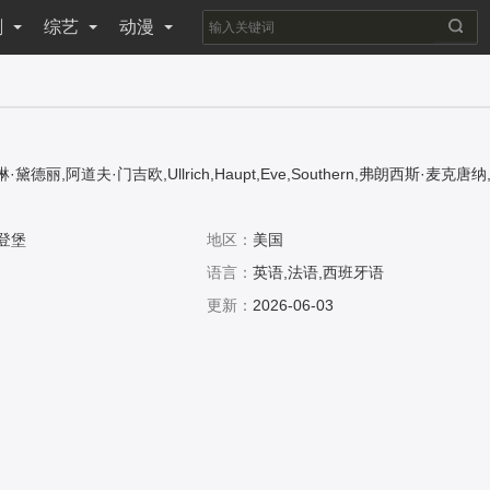
剧
综艺
动漫
·黛德丽,阿道夫·门吉欧,Ullrich,Haupt,Eve,Southern,弗朗西斯·麦克唐
叶·康普顿,Albert,Conti,托马斯·柯伦,特蕾莎.哈里斯,Lillian,Savin,Har
man,米哈伊尔·维萨罗夫
登堡
地区：
美国
语言：
英语,法语,西班牙语
更新：
2026-06-03