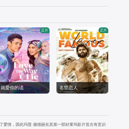
正片
正片
就爱你的谎
名世恋人
冼立呒,Alex,Gonzaga,Kyl
维杰·德韦拉贡达,拉茜·科
ie,Verzosa
爱情片
纳,艾西瓦娅·拉杰什,Cath
爱情片
2020/菲律宾
erine,Tresa,伊扎贝尔·蕾
2020/印度
特
了爱情，因此玛莲·黛德丽在其第一部好莱坞影片首次有意识