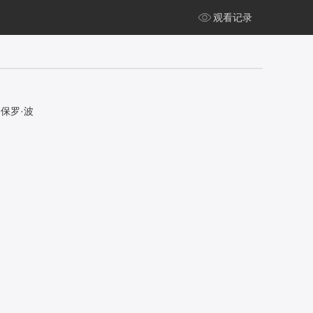
观看记录
纳,保罗·波
ry,Schu