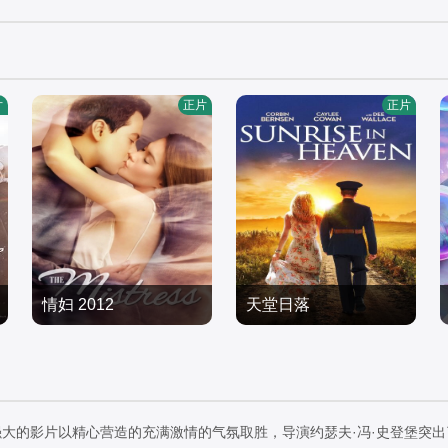
片
正片
正片
情妇 2012
天堂日落
约翰·洛伊·克鲁兹,比雅·阿
凯丽‧考恩,特拉维斯,伯恩
隆佐,罗纳尔多·巴尔德斯
爱情片
斯,柯宾·伯恩森,邦尼·布罗
爱情片
2012/菲律宾
斯,迪·沃伦斯,艾琳·贝西
2020/美国
亚,Jenn,Gotzon,兰迪·克
大的影片以精心营造的充满激情的气氛取胜，导演约瑟夫·冯·史登堡突出