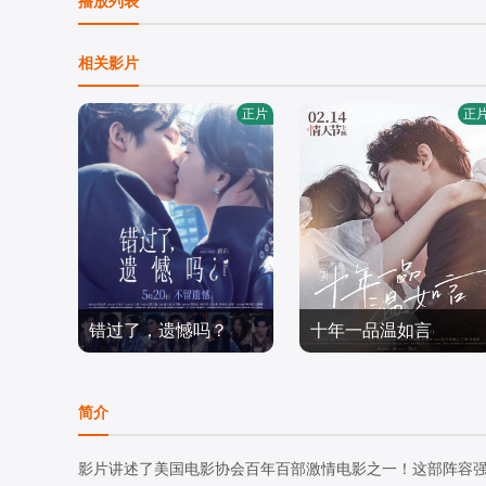
播放列表
相关影片
正片
正
错过了，遗憾吗？
十年一品温如言
庄达菲,王安宇,白客,敖子
丁禹兮,任敏,李泽锋,王川,
逸,赵佳丽,周澄奥,陈昊宇,
爱情片
许童心,丁楠,漆昱辰,辛云
爱情片
简介
黄子琪,吴汉坤,孙嘉灵,泰
2026/中国大陆
来,陈莹,陆诗雨,朱宏嘉,李
2022/中国大陆
乐
宜娟,陶慧敏
影片讲述了美国电影协会百年百部激情电影之一！这部阵容强