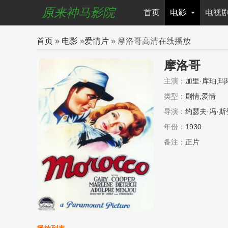
原来神马影院
首页
电影
电视
首页
»
电影
»
爱情片
» 摩洛哥高清在线播放
摩洛哥
主演：
加里·库珀,玛琳
尔卡西,埃米尔·肖塔尔,朱丽
类型：
剧情,爱情
ltz,Philip,Slee
导演：
约瑟夫·冯·斯
年份：
1930
备注：
正片