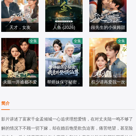
天才，女友
人鱼 (2026)
段先生的小保姆甜
田曦薇,胡一天,赖
刘孜,张开泰,黄杨
姜云蛟＆周智轩
又娇
全集
全集
全集
伟明,安沺,夏浩然
国产剧
钿甜,董勇,张帆,陈
国产剧
国产剧
2026/中国大陆
创,何思甜,张棪琰,
2026/中国大陆
2026/中国大陆
罗海琼,是安,赵健,
段钰,董向荣,薛佳
天眼一开谁都不爱
凝,方晓东,李庆誉,
帮师妹保守秘密，
权少请再爱我一次
杨一＆李丹妮
张译文
翟炯＆顾子衿＆张
我意外登顶仙尊
张海文＆张京妙仪
国产剧
贻杰
国产剧
国产剧
简介
2026/中国大陆
2026/中国大陆
2026/中国大陆
影片讲述了富家千金孟倾城一心追求理想爱情，在对丈夫陆一鸣不够了
解的情况下不顾一切下嫁，却在婚后饱受欺负迫害，痛苦绝望，甚至险