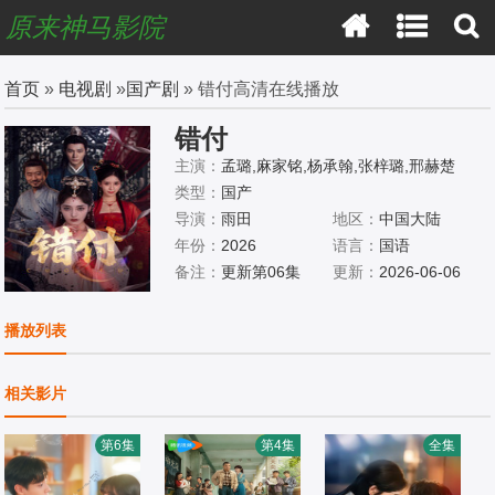
原来神马影院
首页
»
电视剧
»
国产剧
» 错付高清在线播放
错付
主演：
孟璐,麻家铭,杨承翰,张梓璐,邢赫楚
类型：
国产
导演：
雨田
地区：
中国大陆
年份：
2026
语言：
国语
备注：
更新第06集
更新：
2026-06-06
播放列表
相关影片
第6集
第4集
全集