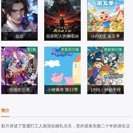
仙逆
我在吃人的狮驼岭
小P优优 第五季
王林,李慕婉,司徒
求生
第2集
更新至03集
更新第02集
南,柳眉
国产动漫
国产动漫
国产动漫
2023/中国大陆
2026/中国大陆
2026/中国大陆
谷雨街后巷
小猪佩奇 第12季
1999！神秘学对
约翰·斯帕克斯,阿
策部英配版
国产动漫
梅丽·碧·史密斯,理
国产动漫
国产动漫
简介
2026/中国大陆
查德·赖丁斯,莫温
2026/英国
2026/中国大陆
娜·班克斯,Kira,M
影片讲述了普通打工人柴浪在婚礼当天，意外迎来失散二十年的亲生父