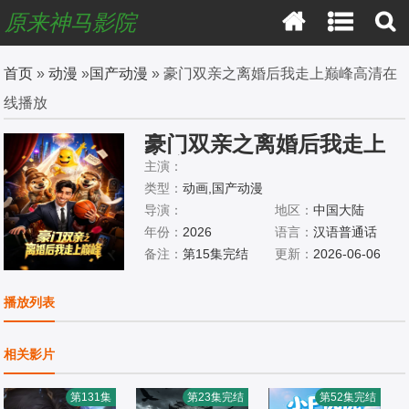
原来神马影院
首页
»
动漫
»
国产动漫
» 豪门双亲之离婚后我走上巅峰高清在
线播放
豪门双亲之离婚后我走上
巅峰
主演：
类型：
动画,国产动漫
导演：
地区：
中国大陆
年份：
2026
语言：
汉语普通话
备注：
第15集完结
更新：
2026-06-06
播放列表
相关影片
第131集
第23集完结
第52集完结