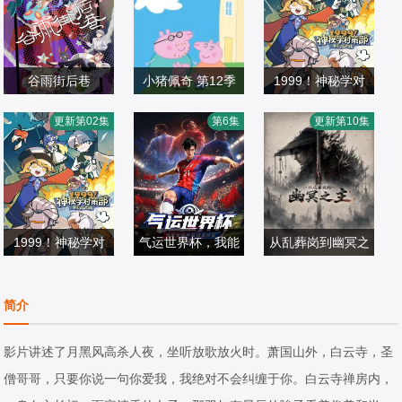
谷雨街后巷
小猪佩奇 第12季
1999！神秘学对
约翰·斯帕克斯,阿
策部英配版
更新第02集
第6集
更新第10集
国产动漫
梅丽·碧·史密斯,理
国产动漫
国产动漫
2026/中国大陆
查德·赖丁斯,莫温
2026/英国
2026/中国大陆
娜·班克斯,Kira,M
onteith,Alice,May
1999！神秘学对
气运世界杯，我能
从乱葬岗到幽冥之
策部中配版
复制所有球星技能
主
国产动漫
国产动漫
国产动漫
简介
2026/中国大陆
2026/中国大陆
2026/国产
影片讲述了月黑风高杀人夜，坐听放歌放火时。萧国山外，白云寺，圣
僧哥哥，只要你说一句你爱我，我绝对不会纠缠于你。白云寺禅房内，