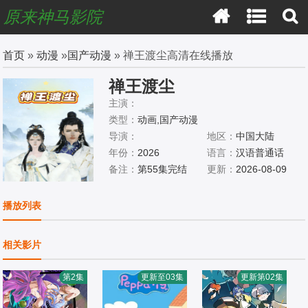
原来神马影院
首页
»
动漫
»
国产动漫
» 禅王渡尘高清在线播放
禅王渡尘
主演：
类型：
动画,国产动漫
导演：
地区：
中国大陆
年份：
2026
语言：
汉语普通话
备注：
第55集完结
更新：
2026-08-09
播放列表
相关影片
第2集
更新至03集
更新第02集