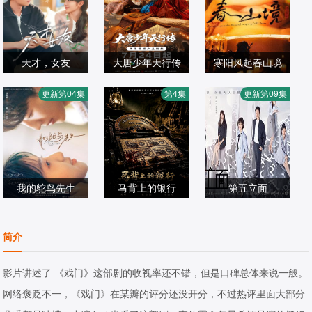
天才，女友
大唐少年天行传
寒阳风起春山境
田曦薇,胡一天,赖
王培熙,卢思宇,石
刘竞屿,熊艺文,郭
更新第04集
第4集
更新第09集
伟明,安沺,夏浩然
国产剧
夏沫,汪轩宇
国产剧
宗旭,何家凯
国产剧
2026/中国大陆
2026/中国大陆
2026/台湾
我的鸵鸟先生
马背上的银行
第五立面
常铖,董璇,傅迦,许
姬晓飞,王芳政,王
张陆,奚望,鲁佳妮,
淇杰,苏晓彤,宋雨
国产剧
全有,阎妮,郭烁杰
国产剧
王之一
国产剧
简介
霏,何洛洛,贾笑涵,
2026/中国大陆
2026/中国大陆
2026/中国大陆
方晓东,陈冠甯,王
影片讲述了 《戏门》这部剧的收视率还不错，但是口碑总体来说一般。
若衫,胡晓龙
网络褒贬不一，《戏门》在某瓣的评分还没开分，不过热评里面大部分