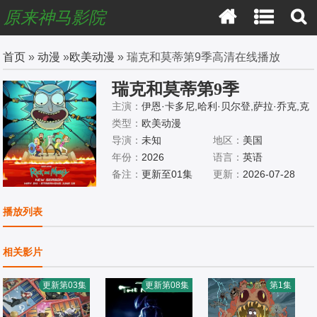
原来神马影院
首页
»
动漫
»
欧美动漫
» 瑞克和莫蒂第9季高清在线播放
瑞克和莫蒂第9季
主演：
伊恩·卡多尼,哈利·贝尔登,萨拉·乔克,克
里斯·帕内尔,斯宾瑟·格拉默
类型：
欧美动漫
导演：
未知
地区：
美国
年份：
2026
语言：
英语
备注：
更新至01集
更新：
2026-07-28
播放列表
相关影片
更新第03集
更新第08集
第1集