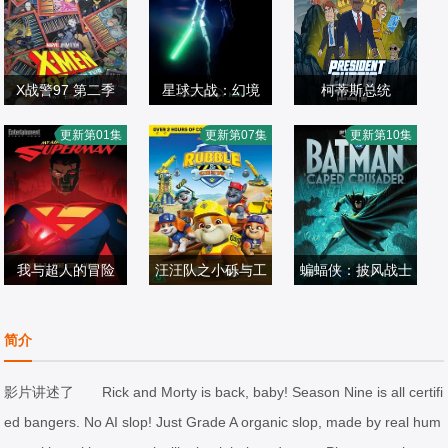
X战警97 第二季
星球大战：幻境
柯蒂斯总统
乔治·布扎,雷·蔡
— 第九个绝地武
凯斯·大卫,斯蒂芬
更新第01集
更新第07集
更新第10集
斯,霍莉·周,卡尔·J
欧美动漫
欧美动漫
士
妮·比翠丝,吉姆·拉
欧美动漫
·杜德,詹妮弗·黑
2026/美国
2026/美国
什,丹·巴克达尔,凯
2026/美国
尔,JP·卡利亚赫,
尔茜·斯科特
罗斯·马昆德,艾莉
森·西莉-史密斯,马
我与超人的冒险
汪汪队之小砾与工
蝙蝠侠：披风战士
修·沃特森,伦诺·赞
爱丽丝·李,杰克·奎
第三季
Alessandro,Pugio
程家族 第三季
第二季
恩,迈克尔·约翰斯
德,卢卡斯·格拉比,
欧美动漫
tto,Leslie,Adlam,
欧美动漫
欧美动漫
简介
顿
黛布拉·威尔逊,马
2026/美国
拉克斯顿·汉斯贝
2026/加拿大
2026/美国
克斯·迈特尔曼,凯
克
影片讲述了 Rick and Morty is back, baby! Season Nine is all certifi
萨琳·塔柏,克里斯·
ed bangers. No AI slop! Just Grade A organic slop, made by real hum