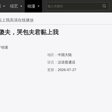
剧
综艺
动漫
黏上我高清在线播放
傻夫，哭包夫君黏上我
产动漫
地区：
中国大陆
语言：
汉语普通话
更新：
2026-07-27