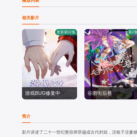
播放列表
相关影片
更新第02集
第2
游戏BUG修复中
谷雨街后巷
倒霉死勒,顺子
国产动漫
国产动漫
简介
2026/中国大陆
2026/中国大陆
影片讲述了二十一世纪整容师穿越成古代村妞，没银子没爹娘