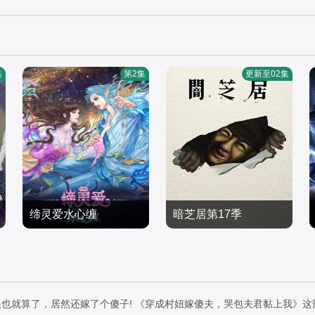
集
第2集
更新至02集
缔灵爱水心缠
暗芝居第17季
魏茹晨,郝祥海,阎么么,陈
津田宽治,大石ともこ,土
张太康,关云月,楚越,闫夜
国产动漫
屋咲登子,篠田谅,白川礼,,
国产动漫
桥,刘知否,林柏青,陆庚宜,
2026/中国大陆
新纳敏正,三宅美羽,中村
2026/日本
图特哈蒙,金琪
朱里,山根馅,五郎丸莉菜,
也就算了，居然还嫁了个傻子! 《穿成村妞嫁傻夫，哭包夫君黏上我》