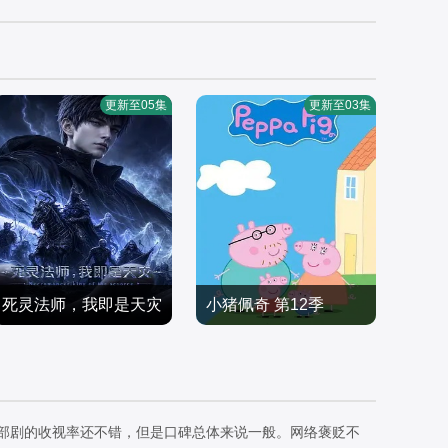
更新至05集
更新至03集
死灵法师，我即是天灾
小猪佩奇 第12季
约翰·斯帕克斯,阿梅丽·碧·
（2026）
国产动漫
史密斯,理查德·赖丁斯,莫
国产动漫
2026/中国大陆
温娜·班克斯,Kira,Monteit
2026/英国
h,Alice,May
这部剧的收视率还不错，但是口碑总体来说一般。网络褒贬不