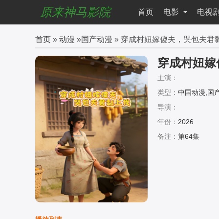
原来神马影院
首页
电影
电视
首页
»
动漫
»
国产动漫
» 穿成村妞嫁傻夫，哭包夫君
穿成村妞嫁
主演：
类型：
中国动漫,国
导演：
年份：
2026
备注：
第64集