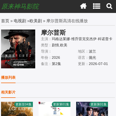
原来神马影院
首页
»
电视剧
»
欧美剧
» 摩尔普斯高清在线播放
摩尔普斯
主演：
玛格达莱娜·维乔雷克安杰伊·科诺普卡
索尼娅·博霍谢维奇
类型：
剧情,欧美
导演：
地区：
波兰
年份：
2026
语言：
抛光
备注：
第2集
更新：
2026-07-01
播放列表
相关影片
更新至04集
更新第01集
更新第01集