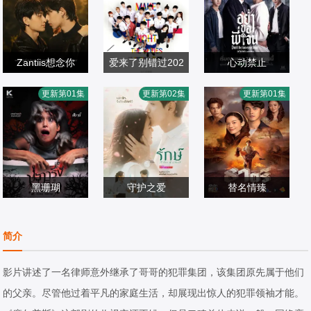
Zantiis想念你
爱来了别错过202
心动禁止
Nut·Traipat·Wuthi
乐帕·温帕尼,欧帕
6
Tee,Boonyakait,
更新第01集
更新第02集
更新第01集
bowornnant,Tea
欧美剧
瓦·吉沙晚迪,洪天
欧美剧
Wongsajaem,塔
欧美剧
m·Tatchanon·Th
2026/泰国
逸,林乐杰,平贲·帕
2016/泰国
那蓬·罗桑鲁昂,帕
2026/泰国
ongpao,Guide·Pi
尼同通隆,司提瓦·
他勒彭·德浦沃拉
yawat·Khongsam
因恩巴同,皮安崇·
侬,Korn,Palat,Ch
ran
黑珊瑚
达姆容桑托恩查
守护之爱
ayutnitiroj
替名情臻
,甘东·阿卡赞,拉娜
卡黎莎·素帕琳格
纳瓦希·普潘塔奇
帕·翁塔娜特,莫拉
欧美剧
特,塔那帕特·卡维
欧美剧
斯,耶娜·萨拉斯,塔
欧美剧
简介
克·桑塔维,塔纳功·
0/
拉,朋拉维·凯普拉
2026/泰国
拉·提帕,威拉卡尼·
2026/泰国
陂沙亚侬,玛妮娜·
帕功,娜琳迪帕·莎
坎瓦塔纳固,莎兰
影片讲述了一名律师意外继承了哥哥的犯罪集团，该集团原先属于他们
甘姆雯,帕拉查功·
功昂格派,拉提帕·
娅·君帕缇,普莉玛·
的父亲。尽管他过着平凡的家庭生活，却展现出惊人的犯罪领袖才能。