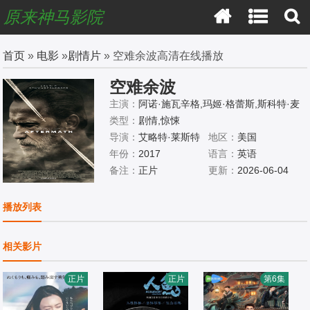
原来神马影院
首页
»
电影
»
剧情片
» 空难余波高清在线播放
空难余波
主演：
阿诺·施瓦辛格,玛姬·格蕾斯,斯科特·麦
克纳里,凯文·席格斯,汉娜·韦尔,玛瑞安娜·克拉
类型：
剧情,惊悚
瓦诺,格伦·莫肖尔,马丁·多诺万,拉里·苏利文,莫
导演：
艾略特·莱斯特
地区：
美国
·麦克雷,洛根·弗莱,克里斯托弗·达尔加,迈克尔·
年份：
2017
语言：
英语
洛瑞,泰德·威廉姆斯,朱达·纳尔逊
备注：
正片
更新：
2026-06-04
播放列表
相关影片
正片
正片
第6集