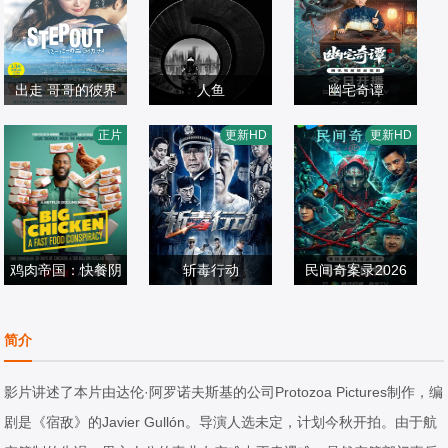
出走 哥哥的彼界
人鱼
幽宅奇谭
仲间由纪惠,Soul,
樊少皇,再米热,骆
应灏铭,朱娅,肖东
正片
更新HD
更新HD
又吉伶音,伊波れ
剧情片
达华,李若希,田浩
剧情片
昊,宋未央
剧情片
いり,松田流花,津
2025/日本
宁,唐鑫,程琪
2022/大陆
2026/中国大陆
波竜斗,内田树,盧
礼欧,玉城敦子,城
间やよい,津嘉山
鸡肉帝国：快餐阴
斩毒行动
民间奇案录2026
正种,寺辻健一郎
莫·吉里根
谋
张天其,于荣光,程
古斌,张雪菡,盛少
剧情片
镇,张冬,张宁江,姜
剧情片
剧情片
简介
2026/英国
超,石兆琪,纪海星,
2026/中国大陆
2026/中国大陆
邵峰,纵昕芸,赵雷
影片讲述了本片由达伦·阿罗诺夫斯基的公司Protozoa Pictures制作，编
棋,池程,杨恒,左腾
剧是《宿敌》的Javier Gullón。导演人选未定，计划今秋开拍。由于航