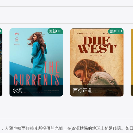
D
更新HD
更新HD
水流
西行正道
埃斯特万·比利亚尔迪,伊
亨利·托马斯,奥斯汀·尼可
莎贝尔·艾梅·冈萨蕾斯-索
剧情片
斯,阿德琳妮·帕里奇,奥黛
剧情片
拉,萨拉·贝西奥,雅兹明·卡
2025/阿根廷,瑞士
塔·安纳布尔,席亚拉·博拉
2026/美国
巴洛,艾玛·法约·杜阿尔特,
沃,马特·劳里亚
之，人類也轉而仰賴其所提供的光能，在資源枯竭的地球上苟延殘喘。某