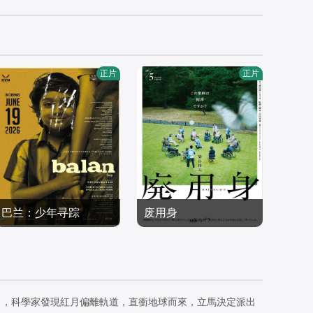
正片
正片
巴兰：少年寻踪
废用身
Tovino,Thomas,Farzana,
染谷将太,北村有起哉,泷
Palathingal,Abhiram,Rad
剧情片
内公美,广末哲万,中井友
剧情片
hakrishnan
2026/印度
望,中村映里子,吉冈睦雄,
2026/日本
六平直政
日，科學家發現紅月偏離軌道，直衝地球而來，立馬決定派出