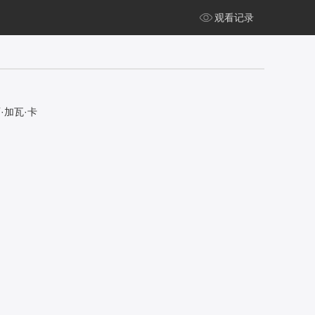
观看记录
丽·加瓦·卡
y,Pho,Do