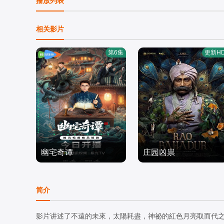
播放列表
相关影片
第6集
更新H
幽宅奇谭
庄园凶祟
应灏铭,朱娅,肖东昊,宋未
Satyadev·Kancharana,D
央
剧情片
eepa·Thomas,Anand·Bh
剧情片
简介
2026/中国大陆
arathi
2026/印度
影片讲述了不遠的未來，太陽耗盡，神祕的紅色月亮取而代