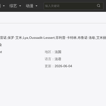
剧
综艺
动漫
雷诺,保罗·艾米,Lya,Oussadit-Lessert,菲利普·卡特林,布鲁诺·洛歇,艾米
,Garrivier,Jean-Baptiste,Blanc,索妮亚·奥卡沙,Franc,Bruneau,Anthon
险
ot
地区：
法国
语言：
法语
更新：
2026-06-04