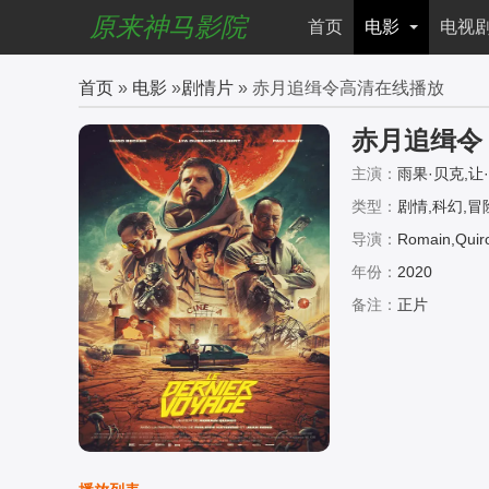
原来神马影院
首页
电影
电视
首页
»
电影
»
剧情片
» 赤月追缉令高清在线播放
赤月追缉令
主演：
雨果·贝克,让·
恩,让-洛·库奇德,Darius
类型：
剧情,科幻,冒
rcas,Coppin
导演：
Romain,Quir
年份：
2020
备注：
正片