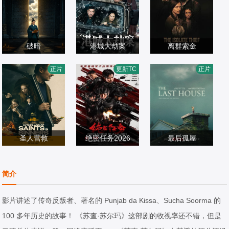
破暗
港城大劫案
离群索金
李雅男,樊昱君
肖恩·宾,奥德娅·拉
正片
更新TC
正片
动作片
动作片
什,乔·潘托里亚诺,
动作片
2026/中国大陆
2026/中国大陆
杰克·凯西,泰·辛普
2026/美国
金斯,麦肯吉·弗依,
马丁·桑斯梅耶,Ph
圣人营救
绝密任务2026
ilip·McDermott·Y
最后孤屋
连姆·尼森,杰克·格
卢靖姗,明子煜,刘
oung,Mark·Alan·
格蕾塔·李,瓦格纳·
里森,凯瑞·康顿,莎
动作片
屹宸,喻亢,蒋璐霞,
动作片
Jaeger,Bryan·Ma
马拉,西德·爱德华
动作片
简介
拉·格林
2023/爱尔兰
周惠林,陶慧敏,张
2026/中国大陆
rtin
兹,刘易斯·古迪,奥
2026/英国,法国,
溯哲,高曙光,曹操,
黛丽·安德森,南希·
美国
影片讲述了传奇反叛者、著名的 Punjab da Kissa、Sucha Soorma 的
屈菁菁,余文乐,于
鲍德温,陶妮·丰塔
100 多年历史的故事！ 《苏查·苏尔玛》这部剧的收视率还不错，但是