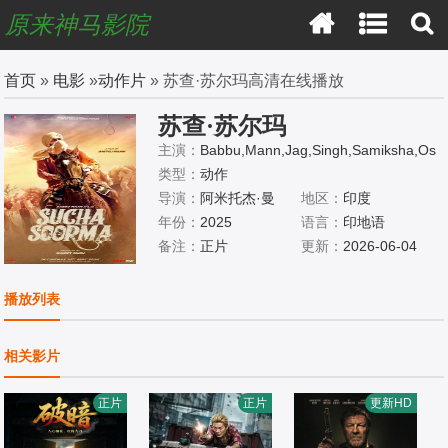
原来神马影院
首页
»
电影
»
动作片
» 苏查·苏尔玛高清在线播放
苏查·苏尔玛
主演：
Babbu,Mann,Jag,Singh,Samiksha,Os
wal
类型：
动作
导演：
阿米托杰·曼
地区：
印度
年份：
2025
语言：
印地语
备注：
正片
更新：
2026-06-04
播放列表
相关影片
正片
正片
更新HD