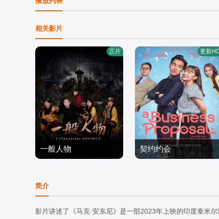
播放列表
相关影片
正片
更新H
一般人物
契约约会
魏兵,马朕,周彦新,刘尚奎
凯特琳·哈尔德曼,艾丽尔·
喜剧片
塔图姆,Abidzar·Al·Ghifari
喜剧片
简介
2026/中国大陆
2025/印度尼西亚
影片讲述了《马克·安东尼》是一部2023年上映的印度泰米