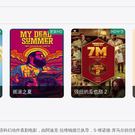
D
更新HD
HD中字
摇滚之夏
强扭的瓜也甜 2
Zeke·F·Carlton·III,Paul·S
约吉·巴布,维施努·维绍尔,
tenerson,Ashlee·Buchan
喜剧片
拉姆亚·克里希南,艾西瓦
喜剧片
an
2026/美国
娅·莱克希米,Karunas,Sre
2026/印度
eja·Ravi
尔语科幻动作喜剧电影，由阿迪克·拉维钱德兰执导，S·维诺德·库马尔担任