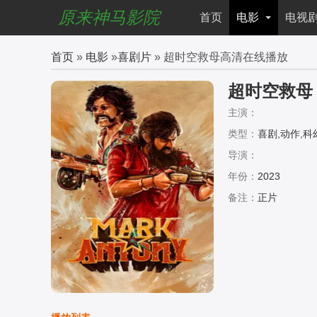
原来神马影院
首页
电影
电视
首页
»
电影
»
喜剧片
» 超时空救母高清在线播放
超时空救母
主演：
类型：
喜剧,动作,科
导演：
年份：
2023
备注：
正片