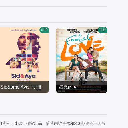
正片
正片
Sid&amp;Aya：并非
愚蠢的爱
丁东·丹特斯安妮·柯蒂斯
杰克·库恩卡安吉琳·昆图
爱情故事
加比·艾根曼
喜剧片
西田美穗
喜剧片
2018/菲律宾
2017/菲律宾
制片人，迷你工作室出品。影片由维沙尔和S·J·苏里亚一人分