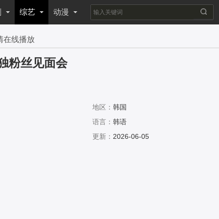
剧
综艺
动漫
清在线播放
独粉丝见面会
地区：
韩国
语言：
韩语
更新：
2026-06-05