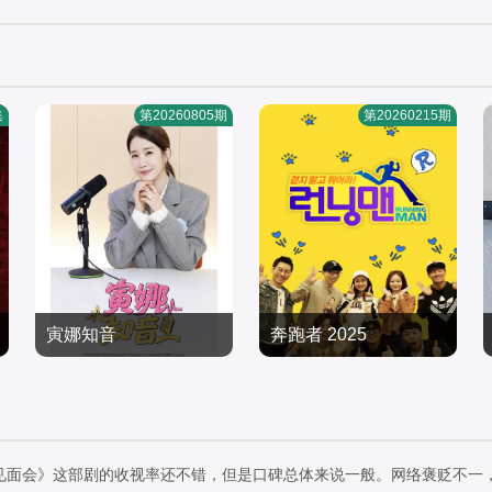
集
第20260805期
第20260215期
寅娜知音
奔跑者 2025
IU,Byun,Woo-seok,Koo,K
刘在锡,李光洙,河东勋,金
yo-hwa,Kim,Jae-wook
日韩综艺
钟国,池石镇,宋智孝,姜熙
日韩综艺
2026/韩国
建,全昭旻,梁世灿,池艺恩
2025/韩国
见面会》这部剧的收视率还不错，但是口碑总体来说一般。网络褒贬不一