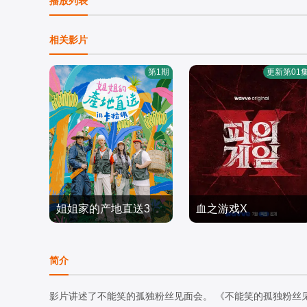
播放列表
相关影片
第1期
更新第01
姐姐家的产地直送3
血之游戏X
廉晶雅,,朴俊勉,,金珍荣
李尚敏,洪榛
日韩综艺
浩,???,??,???,???
日韩综艺
简介
2026/韩国
2026/韩国
影片讲述了不能笑的孤独粉丝见面会。 《不能笑的孤独粉丝