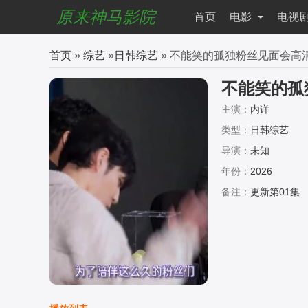
原来神马影院
首页
电影
电视
首页
»
综艺
»
日韩综艺
» 不能笑的孤独粉丝见面会高
不能笑的孤
主演：
内详
类型：
日韩综艺
导演：
未知
年份：
2026
备注：
更新第01集