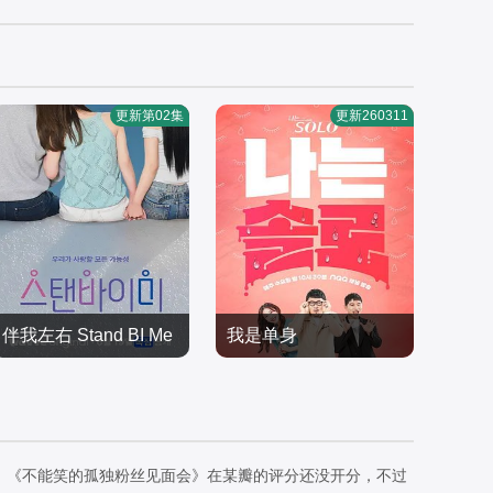
更新第02集
更新260311
伴我左右 Stand BI Me
我是单身
刘大俊,全孝盛,李伊庚,宋
日韩综艺
海娜
日韩综艺
2026/韩国
2023/韩国
，《不能笑的孤独粉丝见面会》在某瓣的评分还没开分，不过