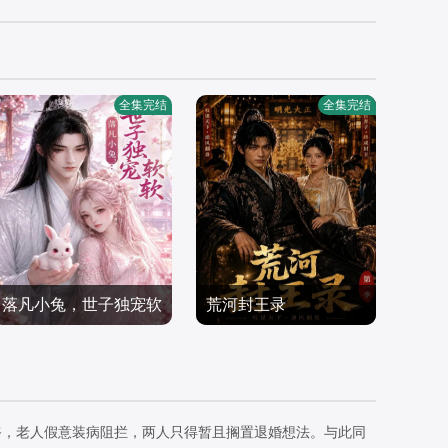
全集完结
全集完结
落凡小兔，世子独宠软
荒河封王录
软
短剧
短剧
2026/中国大陆
2026/中国大陆
爷，老人假意装病阻拦，两人只得暂且搁置退婚想法。与此同