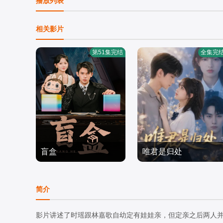
播放列表
相关影片
第51集完结
全集完
盲盒
唯君是归处
短剧
短剧
简介
2025/中国大陆
2026/中国大陆
影片讲述了时瑶跟林嘉歌自幼定有娃娃亲，但定亲之后两人