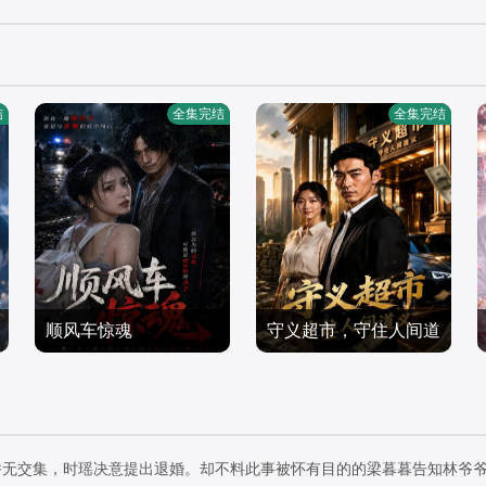
结
全集完结
全集完结
顺风车惊魂
守义超市，守住人间道
义
短剧
短剧
2026/中国大陆
2026/中国大陆
并无交集，时瑶决意提出退婚。却不料此事被怀有目的的梁暮暮告知林爷