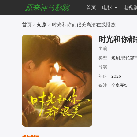
原来神马影院
首页
电影
电视
首页
»
短剧
» 时光和你都很美高清在线播放
时光和你都
主演：
类型：
短剧,现代都
导演：
年份：
2026
备注：
全集完结