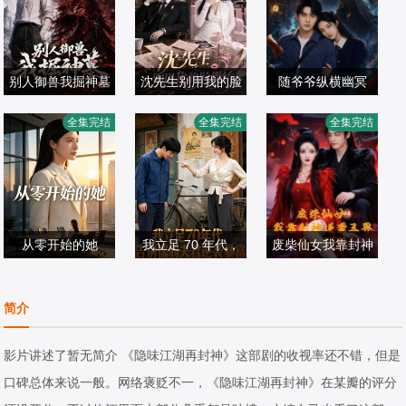
别人御兽我掘神墓
沈先生别用我的脸
随爷爷纵横幽冥
撒娇
全集完结
全集完结
全集完结
短剧
短剧
短剧
2026/中国大陆
2026/中国大陆
2026/中国大陆
从零开始的她
我立足 70 年代，
废柴仙女我靠封神
告别懦弱夫君逆袭
逆袭三界真人 AI
短剧
短剧
暴富
短剧
版
简介
2026/中国大陆
2026/中国大陆
2026/中国大陆
影片讲述了暂无简介 《隐味江湖再封神》这部剧的收视率还不错，但是
口碑总体来说一般。网络褒贬不一，《隐味江湖再封神》在某瓣的评分