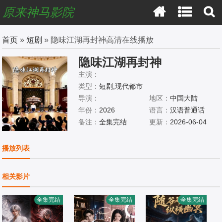
原来神马影院
首页
»
短剧
» 隐味江湖再封神高清在线播放
隐味江湖再封神
主演：
类型：
短剧,现代都市
导演：
地区：
中国大陆
年份：
2026
语言：
汉语普通话
备注：
全集完结
更新：
2026-06-04
播放列表
相关影片
全集完结
全集完结
全集完结