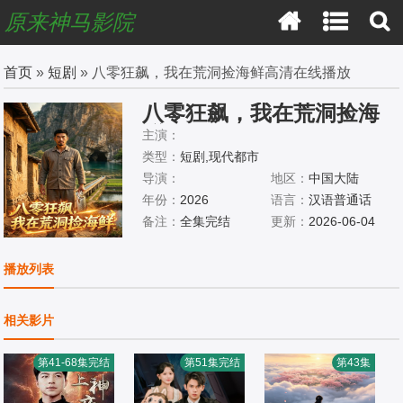
原来神马影院
首页
»
短剧
» 八零狂飙，我在荒洞捡海鲜高清在线播放
八零狂飙，我在荒洞捡海
鲜
主演：
类型：
短剧,现代都市
导演：
地区：
中国大陆
年份：
2026
语言：
汉语普通话
备注：
全集完结
更新：
2026-06-04
播放列表
相关影片
第41-68集完结
第51集完结
第43集