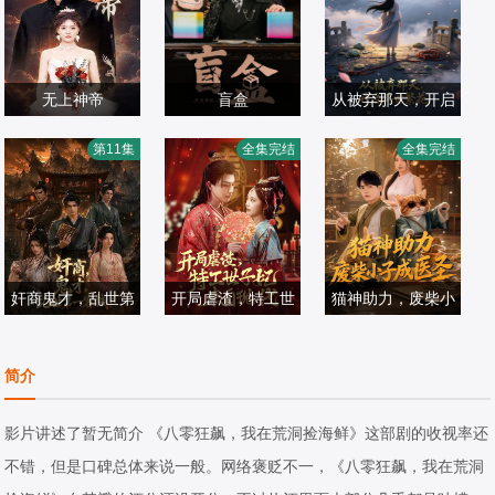
无上神帝
盲盒
从被弃那天，开启
满世繁花
第11集
全集完结
全集完结
短剧
短剧
短剧
2024/中国大陆
2025/中国大陆
2026/中国大陆
奸商鬼才，乱世第
开局虐渣，特工世
猫神助力，废柴小
一客栈!
子妃来自现代
杨皓然,朱艺莉
子成医圣
短剧
短剧
短剧
简介
2026/中国大陆
2025/中国大陆
2026/中国大陆
影片讲述了暂无简介 《八零狂飙，我在荒洞捡海鲜》这部剧的收视率还
不错，但是口碑总体来说一般。网络褒贬不一，《八零狂飙，我在荒洞