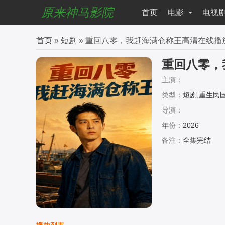
原来神马影院
首页
电影
电视
首页
»
短剧
» 重回八零，我赶海满仓称王高清在线播
重回八零，
主演：
类型：
短剧,重生民
导演：
年份：
2026
备注：
全集完结