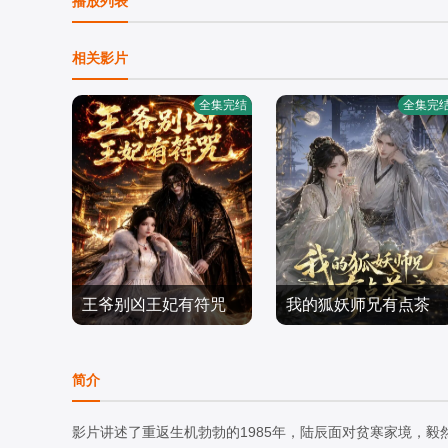
播放列表
相关影片
全集完结
全集完
王爷别凶王妃有符咒
我的狐妖师兄有点茶
短剧
短剧
简介
2026/中国大陆
2026/中国大陆
影片讲述了重返生机勃勃的1985年，陆辰面对贫寒家境，