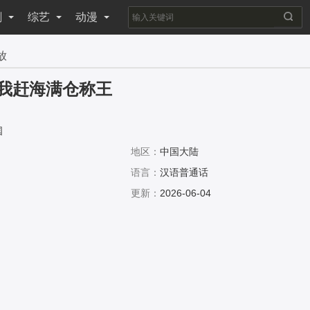
剧
综艺
动漫
放
我赶海满仓称王
国
地区：
中国大陆
语言：
汉语普通话
更新：
2026-06-04