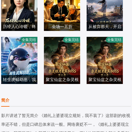
历经人心冷暖，终
全场一五折
从被弃那天，开启
守匠心本味
满世繁花
全集完结
全集完结
全集完结
短剧
短剧
短剧
2026/中国大陆
2026/中国大陆
2026/中国大陆
转生虎鲸幼崽，我
聚宝仙盆之杂灵根
聚宝仙盆之杂灵根
被全网团宠
才是真 BOSS 第
才是真 BOSS 第
短剧
短剧
五季
短剧
六季
简介
2026/中国大陆
2026/中国大陆
2026/中国大陆
影片讲述了暂无简介 《婚礼上婆婆现立规矩，我不装了》这部剧的收视
率还不错，但是口碑总体来说一般。网络褒贬不一，《婚礼上婆婆现立