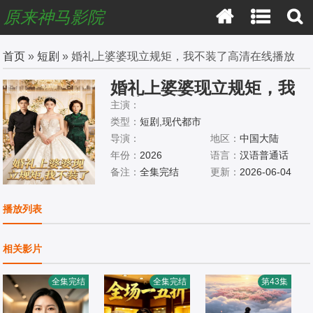
原来神马影院
首页
»
短剧
» 婚礼上婆婆现立规矩，我不装了高清在线播放
婚礼上婆婆现立规矩，我
不装了
主演：
类型：
短剧,现代都市
导演：
地区：
中国大陆
年份：
2026
语言：
汉语普通话
备注：
全集完结
更新：
2026-06-04
播放列表
相关影片
全集完结
全集完结
第43集