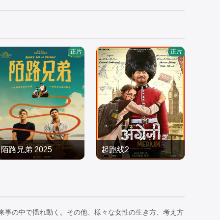
正片
正片
陌路兄弟 2025
起跑线2
皮埃尔-安托万·杜比,凤小
伊尔凡·可汗,卡琳娜·卡普
岳,埃利奥特·马尔韦齐,夏
剧情片
尔,Radhika,Madan,迪帕
剧情片
洛特·德尼尔,伊莎贝尔·梅
2025/瑞士,中国台湾
克·迪布里亚尔,迪宝·卡帕
2020/印度
耶,林庆台,叶全真
蒂娅,兰维尔·肖里,潘卡·特
来事の中で揺れ動く。その他、様々な女性の生き方、考え方