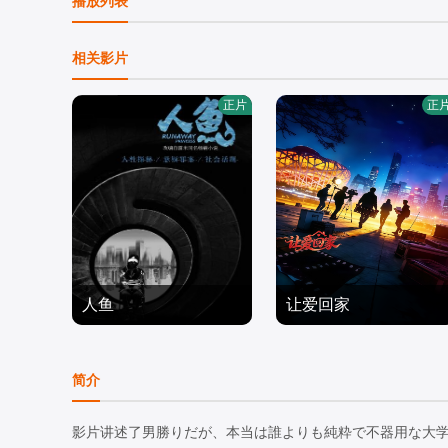
播放列表
相关影片
正片
正
人鱼
让爱回家
樊少皇,再米热,骆达华,李
周睿睿,周睿睿
若希,田浩宁,唐鑫,程琪
剧情片
剧情片
简介
2022/大陆
2026/中国大陆
影片讲述了男勝りだが、本当は誰よりも純粋で不器用な大