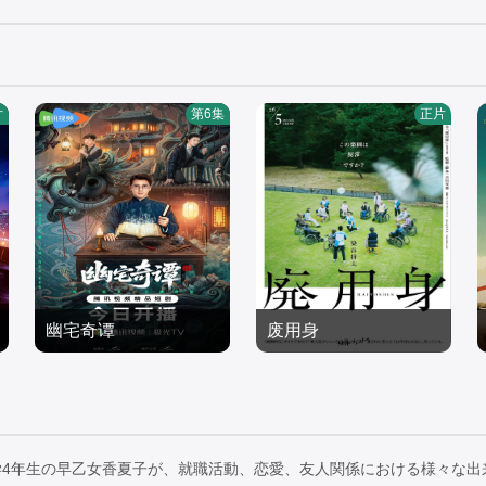
片
第6集
正片
幽宅奇谭
废用身
应灏铭,朱娅,肖东昊,宋未
染谷将太,北村有起哉,泷
央
剧情片
内公美,广末哲万,中井友
剧情片
2026/中国大陆
望,中村映里子,吉冈睦雄,
2026/日本
六平直政
学4年生の早乙女香夏子が、就職活動、恋愛、友人関係における様々な出