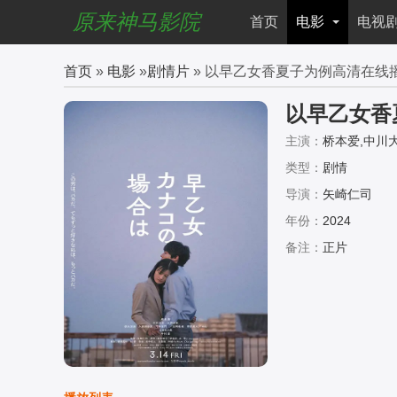
原来神马影院
首页
电影
电视
首页
»
电影
»
剧情片
» 以早乙女香夏子为例高清在线
以早乙女香
主演：
桥本爱,中川大
能年玲奈
类型：
剧情
导演：
矢崎仁司
年份：
2024
备注：
正片