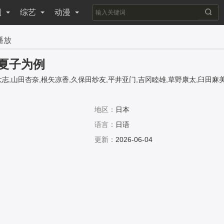
剧
综艺
动漫
播放
夏子为例
志,山田杏奈,根矢凉香,久保田纱友,平井亚门,吉冈睦雄,草野康太,臼田麻美
地区：
日本
语言：
日语
更新：
2026-06-04