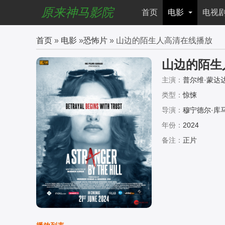
原来神马影院
首页
电影
电视
首页
»
电影
»
恐怖片
» 山边的陌生人高清在线播放
山边的陌生
主演：
普尔维·蒙达达
类型：
惊悚
导演：
穆宁德尔·库
年份：
2024
备注：
正片