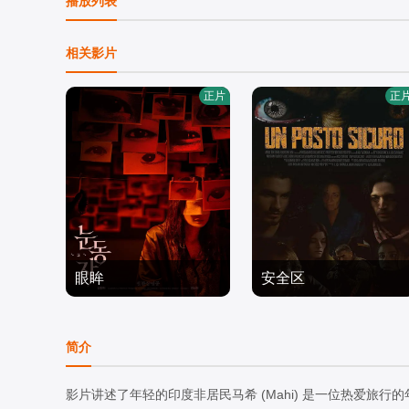
播放列表
相关影片
正片
正
眼眸
安全区
申敏儿,,金南熙,,李承勇,,
Reyson,Grumelli,France
金英雅
恐怖片
sca,Luce,Cardinale,Alice,
恐怖片
简介
2026/韩国
Fiorentini,尼科·托福利,Ni
2025/意大利
cole,Giacomasso,Cristin
影片讲述了年轻的印度非居民马希 (Mahi) 是一位热爱