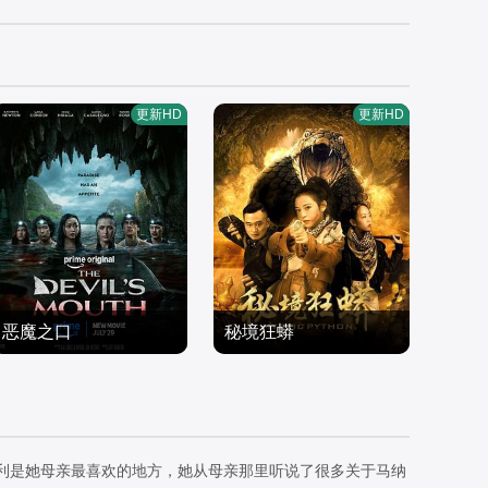
更新HD
更新HD
恶魔之口
秘境狂蟒
拉娜·康多,尼科·希拉加,加
倪青,陈传凯,戴洱滨
文·卡萨莱尼奥,凯瑟琳·纽
恐怖片
恐怖片
顿,汤米·罗丝,泰梅·塔普提
2026/美国
0/中国大陆
姆通
马纳利是她母亲最喜欢的地方，她从母亲那里听说了很多关于马纳