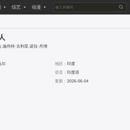
剧
综艺
动漫
人
,迪尚特·古利亚,诺拉·丹增
马尔
地区：
印度
语言：
印度语
更新：
2026-06-04