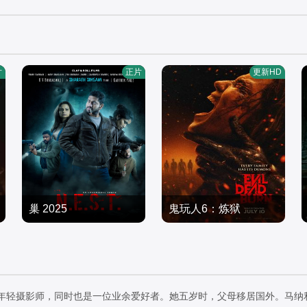
片
正片
更新HD
巢 2025
鬼玩人6：炼狱
坦蒂·莱特,乔治·普拉尔,亨
恐怖片
特·杜汉,卢西安·布坎南,索
恐怖片
2025/美国
海拉·雅各布,埃罗尔·尚德,
2026/美国
维克托里·恩杜克韦,莫德·
旅行的年轻摄影师，同时也是一位业余爱好者。她五岁时，父母移居国外。