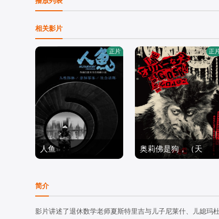
播放列表
相关影片
正片
正
人鱼
奥莉佛是狗，（天
樊少皇,再米热,骆达华,李
小田切让,池松壮亮,麻生
哪！！）这家伙 电影
若希,田浩宁,唐鑫,程琪
剧情片
久美子,本田翼,冈山天音,
剧情片
简介
版
2022/大陆
黑木华,铃木庆一,永濑正
2025/日本
敏,佐藤浩市,岛田久作,宇
影片讲述了退休数学老师夏斯特里吉与儿子尼莱什、儿媳玛