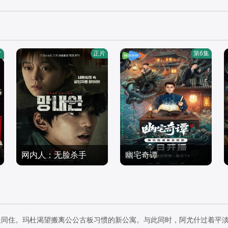
片
正片
第6集
网内人：无脸杀手
幽宅奇谭
金旻奎,姜瑞夏
应灏铭,朱娅,肖东昊,宋未
剧情片
央
剧情片
2025/韩国
2026/中国大陆
杜同住。玛杜渴望搬离公公古板习惯的新公寓。与此同时，阿尤什过着平