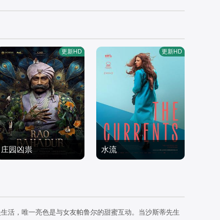
更新HD
更新HD
庄园凶祟
水流
Satyadev·Kancharana,D
埃斯特万·比利亚尔迪,伊
eepa·Thomas,Anand·Bh
剧情片
莎贝尔·艾梅·冈萨蕾斯-索
剧情片
arathi
2026/印度
拉,萨拉·贝西奥,雅兹明·卡
2025/阿根廷,瑞士
巴洛,艾玛·法约·杜阿尔特,
淡生活，唯一亮色是与女友帕鲁尔的甜蜜互动。当沙斯蒂先生