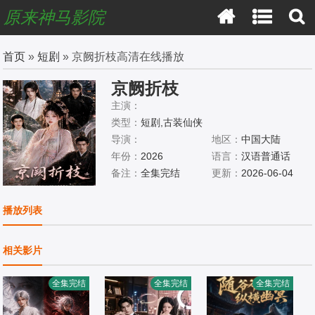
原来神马影院
首页
»
短剧
» 京阙折枝高清在线播放
京阙折枝
主演：
类型：
短剧,古装仙侠
导演：
地区：
中国大陆
年份：
2026
语言：
汉语普通话
备注：
全集完结
更新：
2026-06-04
播放列表
相关影片
全集完结
全集完结
全集完结