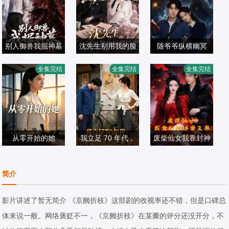
别人御兽我掘神墓
沈先生别用我的脸
随爷爷纵横幽冥
撒娇
全集完结
全集完结
全集完结
短剧
短剧
短剧
2026/中国大陆
2026/中国大陆
2026/中国大陆
从零开始的她
我立足 70 年代，
废柴仙女我靠封神
告别懦弱夫君逆袭
逆袭三界真人 AI
短剧
短剧
暴富
短剧
版
简介
2026/中国大陆
2026/中国大陆
2026/中国大陆
影片讲述了暂无简介 《京阙折枝》这部剧的收视率还不错，但是口碑总
体来说一般。网络褒贬不一，《京阙折枝》在某瓣的评分还没开分，不