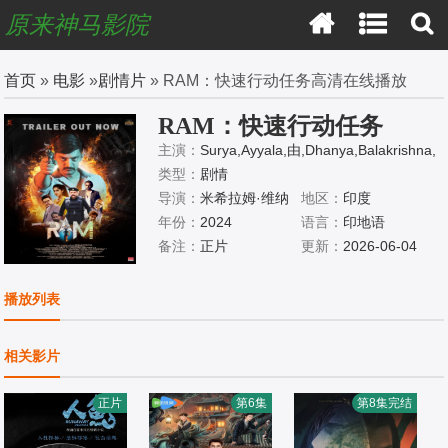
原来神马影院
首页
»
电影
»
剧情片
» RAM：快速行动任务高清在线播放
RAM：快速行动任务
主演：
Surya,Ayyala,由,Dhanya,Balakrishna,
Mahaboob,Basha,呈现
类型：
剧情
导演：
米希拉姆·维纳
地区：
印度
提亚
年份：
2024
语言：
印地语
备注：
正片
更新：
2026-06-04
播放列表
相关影片
正片
第6集
第8集完结