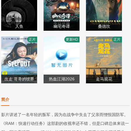
人鱼
幽宅奇谭
桑德坎
樊少皇,再米热,骆
应灏铭,朱娅,肖东
詹·亚曼,阿兰娜·布
正片
更新HD
正片
达华,李若希,田浩
剧情片
昊,宋未央
剧情片
卢尔,阿莱桑德罗·
剧情片
宁,唐鑫,程琪
2022/大陆
2026/中国大陆
普莱齐奥西,,爱德·
2025/西班牙
维斯特维克,约翰·
汉纳
出走 哥哥的彼界
热血江湖2026
走马观花
仲间由纪惠,Soul,
颜嫣,陈耿锋,颜雪
琚子轩,李聪,张越
又吉伶音,伊波れ
剧情片
凡,朱瑞祥,钟夫翔
剧情片
宁,高深,廖芊婵
剧情片
简介
いり,松田流花,津
2025/日本
2026/中国大陆
2026/中国大陆
波竜斗,内田树,盧
影片讲述了一名年轻的叛军，因为在战争中失去了父亲而憎恨国防军。
礼欧,玉城敦子,城
《RAM：快速行动任务》这部剧的收视率还不错，但是口碑总体来说一