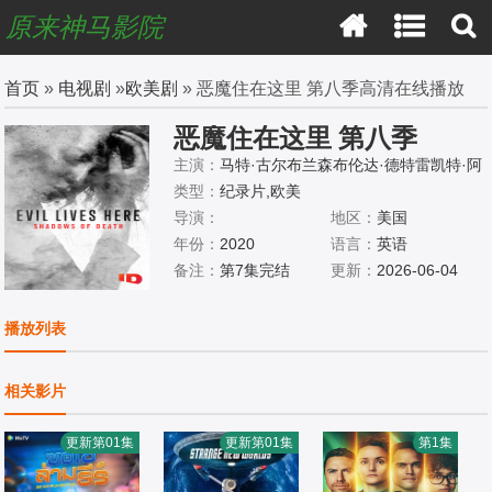
原来神马影院
首页
»
电视剧
»
欧美剧
» 恶魔住在这里 第八季高清在线播放
恶魔住在这里 第八季
主演：
马特·古尔布兰森布伦达·德特雷凯特·阿
瓦隆
类型：
纪录片,欧美
导演：
地区：
美国
年份：
2020
语言：
英语
备注：
第7集完结
更新：
2026-06-04
播放列表
相关影片
更新第01集
更新第01集
第1集