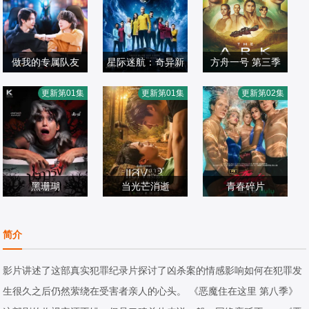
做我的专属队友
星际迷航：奇异新
方舟一号 第三季
乔提帕·苏拉萨瓦,
,杰丝·布什,克里斯
世界 第四季
克里斯蒂·柏克,瑞
更新第01集
更新第01集
更新第02集
苏拉德·皮凌瓦,查
欧美剧
蒂娜·钟,西莉亚·罗
欧美剧
斯·里奇,理查德·弗
欧美剧
卢彭·提坤朋提拉
2026/泰国
丝·古丁,阿德里安·
2026/美国
利施曼,瑞安·亚当
2026/美国
翁,拉差塔·皮澈肖
霍姆斯,克里斯汀·
斯,帕夫莱·耶里尼
特,瓦拉提普·基迪
霍恩,丹·让诺特,卡
奇
派山,纳缇萨勘·差
黑珊瑚
罗尔·凯恩,亚历克
当光芒消逝
青春碎片
洛特,贲·奔伽铭·格
,甘东·阿卡赞,拉娜
丝·卡普,安松·蒙
查缇夏索罗尔·彭
埃文·蕾切尔·伍德,
伦威尔,Jay·Sorat
帕·翁塔娜特,莫拉
欧美剧
特,Chris,Myers,梅
皮邦,LHONGCHA
欧美剧
韦斯·本特利,凯雅·
欧美剧
简介
hon·Chaloemlaps
克·桑塔维,塔纳功·
0/
利莎·纳维亚,比安
NG,ATIP,KORSIN
2026/泰国
基伯,克里斯·康纳,
2026/美国
ombut
陂沙亚侬,玛妮娜·
卡·努加拉,基利安·
KA
伊格比·里格尼,丹
影片讲述了这部真实犯罪纪录片探讨了凶杀案的情感影响如何在犯罪发
甘姆雯,帕拉查功·
奥沙利文,巴布斯·
尼尔·戴尔,荷默·基
生很久之后仍然萦绕在受害者亲人的心头。 《恶魔住在这里 第八季》