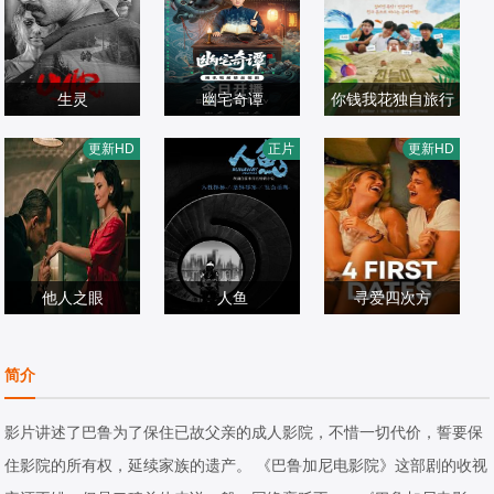
生灵
幽宅奇谭
你钱我花独自旅行
苏迪普,赛亚米·凯
应灏铭,朱娅,肖东
5
更新HD
正片
更新HD
尔,Athulya·Chand
剧情片
昊,宋未央
剧情片
剧情片
ra,Vineeth·Thattil
2026/印度
2026/中国大陆
2026/韩国
·David,Divya·M.·
Nair,Shruthy·Men
on,罗尚·马修,维
他人之眼
人鱼
寻爱四次方
诺德·萨加尔
杰丝敏·特丽卡,菲
樊少皇,再米热,骆
Hilary·Boyce,Jord
利波·蒂米
剧情片
达华,李若希,田浩
剧情片
yn·Grubisic,Rach
剧情片
简介
2025/意大利,比利
宁,唐鑫,程琪
2022/大陆
el·Levin,Sarah·Mi
2026/澳大利亚
时
lde,Bridget·Morri
影片讲述了巴鲁为了保住已故父亲的成人影院，不惜一切代价，誓要保
son,Inez·Zen
住影院的所有权，延续家族的遗产。 《巴鲁加尼电影院》这部剧的收视