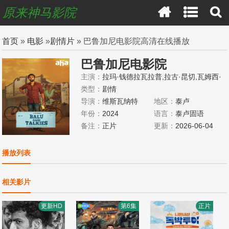
原来神马影院
首页
»
电影
»
剧情片
» 巴鲁加尼电影院高清在线播放
巴鲁加尼电影院
主演：
拉玛·钱德拉瓦拉普,拉古·昆切,瓦姆西·
纳坎蒂
类型：
剧情
导演：
维斯瓦纳特
地区：
泰卢
年份：
2024
语言：
泰卢固语
备注：
正片
更新：
2026-06-04
播放列表
相关影片
更新HD
第6集
正片