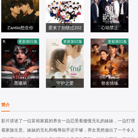
Zantiis想念你
爱来了别错过202
心动禁止
Nut·Traipat·Wuthi
乐帕·温帕尼,欧帕
6
Tee,Boonyakait,
更新第01集
更新第02集
更新第01集
bowornnant,Tea
欧美剧
瓦·吉沙晚迪,洪天
欧美剧
Wongsajaem,塔
欧美剧
m·Tatchanon·Th
2026/泰国
逸,林乐杰,平贲·帕
2016/泰国
那蓬·罗桑鲁昂,帕
2026/泰国
ongpao,Guide·Pi
尼同通隆,司提瓦·
他勒彭·德浦沃拉
yawat·Khongsam
因恩巴同,皮安崇·
侬,Korn,Palat,Ch
ran
黑珊瑚
达姆容桑托恩查
守护之爱
ayutnitiroj
替名情臻
,甘东·阿卡赞,拉娜
卡黎莎·素帕琳格
纳瓦希·普潘塔奇
帕·翁塔娜特,莫拉
欧美剧
特,塔那帕特·卡维
欧美剧
斯,耶娜·萨拉斯,塔
欧美剧
简介
克·桑塔维,塔纳功·
0/
拉,朋拉维·凯普拉
2026/泰国
拉·提帕,威拉卡尼·
2026/泰国
陂沙亚侬,玛妮娜·
帕功,娜琳迪帕·莎
坎瓦塔纳固,莎兰
影片讲述了一位富裕家庭的养女一边忍受着傲慢无礼的妹妹，一边打理
甘姆雯,帕拉查功·
功昂格派,拉提帕·
娅·君帕缇,普莉玛·
着家族生意。妹妹的无礼和侮辱似乎还不够，养女竟然做出了一个令人