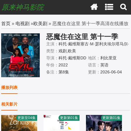
原来神马影院
首页
»
电视剧
»
欧美剧
» 恶魔住在这里 第十一季高清在线播放
恶魔住在这里 第十一季
主演：
科托·戴维斯塞古·M·瑟利夫埃尔塔马尔·
汤普森
类型：
戏剧,欧美
导演：
科托·戴维斯DD
地区：
利比里亚
P,DJ,多米尼克·皮威
年份：
2022
语言：
英语
备注：
第8集
更新：
2026-06-04
播放列表
相关影片
更新至04集
更新第01集
更新第01集