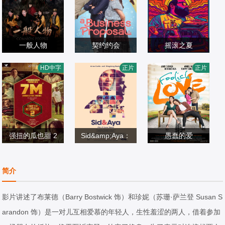
一般人物
契约约会
摇滚之夏
魏兵,马朕,周彦新,
凯特琳·哈尔德曼,
Zeke·F·Carlton·II
HD中字
正片
正片
刘尚奎
喜剧片
艾丽尔·塔图姆,Ab
喜剧片
I,Paul·Stenerson,
喜剧片
2026/中国大陆
idzar·Al·Ghifari
2025/印度尼西亚
Ashlee·Buchanan
2026/美国
强扭的瓜也甜 2
Sid&amp;Aya：
愚蠢的爱
约吉·巴布,维施努·
丁东·丹特斯安妮·
并非爱情故事
杰克·库恩卡安吉
维绍尔,拉姆亚·克
喜剧片
柯蒂斯加比·艾根
喜剧片
琳·昆图西田美穗
喜剧片
简介
里希南,艾西瓦娅·
2026/印度
曼
2018/菲律宾
2017/菲律宾
莱克希米,Karuna
影片讲述了布莱德（Barry Bostwick 饰）和珍妮（苏珊·萨兰登 Susan S
s,Sreeja·Ravi
arandon 饰）是一对儿互相爱慕的年轻人，生性羞涩的两人，借着参加