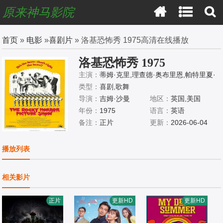
原来神马影院
首页
»
电影
»
喜剧片
» 洛基恐怖秀 1975高清在线播放
洛基恐怖秀 1975
主演：
蒂姆·克里,理查德·奥布里恩,帕特里夏·
奎因,苏珊·萨兰登,内尔·坎贝尔,巴瑞·波斯威克,
类型：
喜剧,歌舞
乔纳森·亚当斯,彼得·欣伍德,米特·洛夫,查尔斯·
导演：
吉姆·沙曼
地区：
英国,美国
格雷,佩里·贝登,克里斯托弗·比金斯,盖伊·布朗
年份：
1975
语言：
英语
备注：
正片
更新：
2026-06-04
播放列表
相关影片
正片
更新HD
更新HD