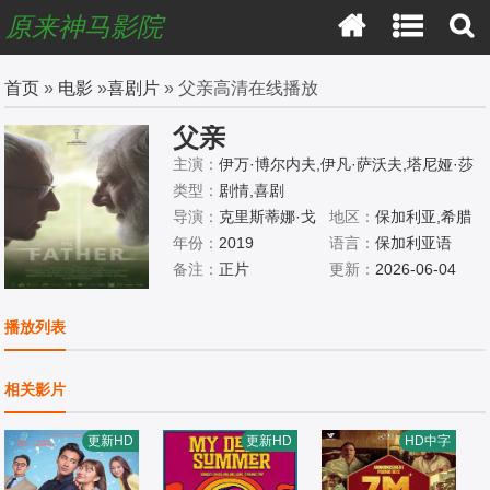
原来神马影院
首页
»
电影
»
喜剧片
» 父亲高清在线播放
父亲
主演：
伊万·博尔内夫,伊凡·萨沃夫,塔尼娅·莎
禾娃,Hristofor,Nedkov,伊万卡·布拉托娃,玛吉
类型：
剧情,喜剧
塔·戈施瓦,Boyan,Doychinov,Nikolay,Todorov,
导演：
克里斯蒂娜·戈
地区：
保加利亚,希腊
Martina,Peneva,Petra,Oplatkova,Elena,Mosh
洛佐娃,佩塔尔·瓦查诺
年份：
2019
语言：
保加利亚语
olova,玛丽亚·巴卡洛娃,Hristo,Namliev,Tatyan
夫
备注：
正片
更新：
2026-06-04
a,Dronzin-Bratoeva,Julia,Gradeva
播放列表
相关影片
更新HD
更新HD
HD中字