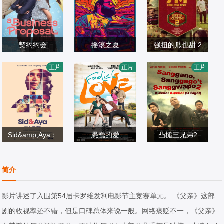
契约约会
摇滚之夏
强扭的瓜也甜 2
凯特琳·哈尔德曼,
Zeke·F·Carlton·II
约吉·巴布,维施努·
正片
正片
正片
艾丽尔·塔图姆,Ab
喜剧片
I,Paul·Stenerson,
喜剧片
维绍尔,拉姆亚·克
喜剧片
idzar·Al·Ghifari
2025/印度尼西亚
Ashlee·Buchanan
2026/美国
里希南,艾西瓦娅·
2026/印度
莱克希米,Karuna
s,Sreeja·Ravi
Sid&amp;Aya：
愚蠢的爱
凸槌三兄弟2
丁东·丹特斯安妮·
并非爱情故事
杰克·库恩卡安吉
安德鲁·E.丹尼斯·
柯蒂斯加比·艾根
喜剧片
琳·昆图西田美穗
喜剧片
帕迪拉詹诺·吉布
喜剧片
简介
曼
2018/菲律宾
2017/菲律宾
斯
2021/菲律宾
影片讲述了入围第54届卡罗维发利电影节主竞赛单元。 《父亲》这部
剧的收视率还不错，但是口碑总体来说一般。网络褒贬不一，《父亲》