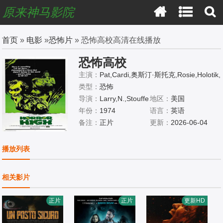
原来神马影院
首页
»
电影
»
恐怖片
» 恐怖高校高清在线播放
恐怖高校
主演：
Pat,Cardi,奥斯汀·斯托克,Rosie,Holotik,
John,Niland,Joy,Hash,Mike,McHenry,Jeff,Ale
类型：
恐怖
xander
导演：
Larry,N.,Stouffe
地区：
美国
r
年份：
1974
语言：
英语
备注：
正片
更新：
2026-06-04
播放列表
相关影片
正片
正片
更新HD