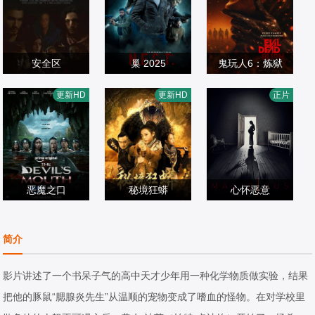
安全区
巢 2025
鬼玩人6：炼狱
Reyson,Grumelli,
坦蒂·莱特,乔治·普
更新HD
更新HD
正片
Francesca,Luce,
恐怖片
恐怖片
拉尔,亨特·杜汉,卢
恐怖片
Cardinale,Alice,Fi
2025/意大利
2025/美国
西安·布坎南,索海
2026/美国
orentini,尼科·托福
拉·雅各布,埃罗尔·
利,Nicole,Giacom
尚德,维克托里·恩
asso,Cristina,Mo
恶魔之口
秘境狂蟒
杜克韦,莫德·戴维,
心怀恶意
glia,Massimo,Fas
拉娜·康多,尼科·希
倪青,陈传凯,戴洱
基努·卡里姆,塔皮
博亚娜·诺瓦科维
cetti,Mirco,Di,Cen
拉加,加文·卡萨莱
恐怖片
滨
恐怖片
瓦·索罗帕,格雷塔·
奇,乔什·斯图沃特,
恐怖片
简介
ta,Sofia,Bruscoli,
尼奥,凯瑟琳·纽顿,
2026/美国
0/中国大陆
范登布林克
德尔罗伊·林多
2018/美国
Gabriele,Martino,
汤米·罗丝,泰梅·塔
影片讲述了一个书呆子气的高中天才少年用一种化学物质做实验，结果
Claudio,Guerrini,
普提姆通
把他的豚鼠“腮腺炎先生”从温顺的宠物变成了嗜血的怪物。在对学校里