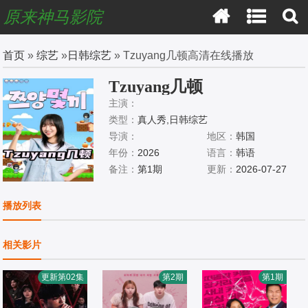
原来神马影院
首页
»
综艺
»
日韩综艺
» Tzuyang几顿高清在线播放
Tzuyang几顿
主演：
类型：
真人秀,日韩综艺
导演：
地区：
韩国
年份：
2026
语言：
韩语
备注：
第1期
更新：
2026-07-27
播放列表
相关影片
更新第02集
第2期
第1期