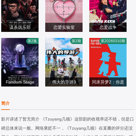
谋杀俱乐部
恋爱实验室
恋爱战争
李相赫,沈昌珉,崔
查尔斯,李周宪
李孝利,徐章勋,金
第2集
第2期
第20260310期
杋圭
日韩综艺
日韩综艺
希澈
日韩综艺
2026/韩国
2026/韩国
2026/韩国
Fandom Stage
伟大的导游3
同床异梦2：你是
尹斗俊
金大浩,尹斗俊,高
金九拉,徐章勋,秋
我的命运
日韩综艺
圭弼,赵贤雅,申贤
日韩综艺
瓷炫,于晓光
日韩综艺
简介
2026/韩国
俊,崔效定,李施优
2026/韩国
2017/韩国
影片讲述了暂无简介 《Tzuyang几顿》这部剧的收视率还不错，但是口
碑总体来说一般。网络褒贬不一，《Tzuyang几顿》在某瓣的评分还没