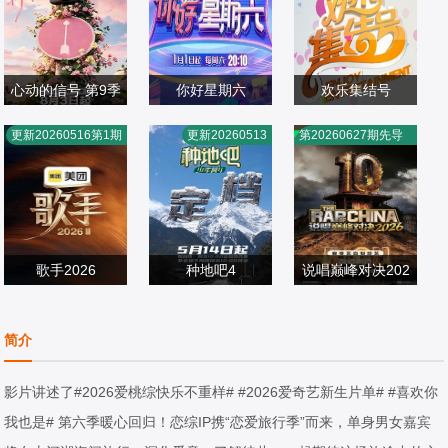
心动的信号 第9季
你好星期六
欢乐集结号
薛凯琪,杨超越,代
何炅,蔡少芬,秦霄
董凯,文杰,璐璐,王
更新20260516第1期
更新20260513
第20260627期先导
旭,杜海涛,张纯烨
大陆综艺
贤,王鹤棣,布瑞吉,
大陆综艺
旭,王群
大陆综艺
片
2026/中国大陆
檀健次
2022/中国大陆
2009/中国大陆
歌手2026
种地吧4
说唱巅峰对决202
王铮亮
严浩翔,谢帝,艾热,
6
大陆综艺
大陆综艺
派克特,功夫胖,盛
大陆综艺
简介
2026/大陆
2026/中国大陆
宇,杨长青,刘嘉裕,
2026/中国大陆
米尔艾力,李斯丹
影片讲述了#2026爱桃综快乐不重样# #2026爱奇艺新生片单# #喜欢你
妮,布瑞吉,翁杰,黄
我也是# 第六季暖心回归！恋综IP携“恋爱旅行季”而来，单身男女嘉宾