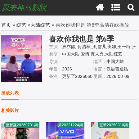
原来神马影院
首页
»
综艺
»
大陆综艺
» 喜欢你我也是 第6季高清在线播放
喜欢你我也是 第6季
主演：
辰亦儒,,何浩楠,,孔雪儿,美娜,王一珩,张
馨予
类型：
中国大陆,爱情,真人秀,大陆综艺
导演：
地区：
中国大陆
年份：
2026
语言：
汉语普通话
备注：
更新至2026060
更新：
2026-08-09
4期
播放列表
相关影片
更新至20260731期
第20221224期
更新20260310期