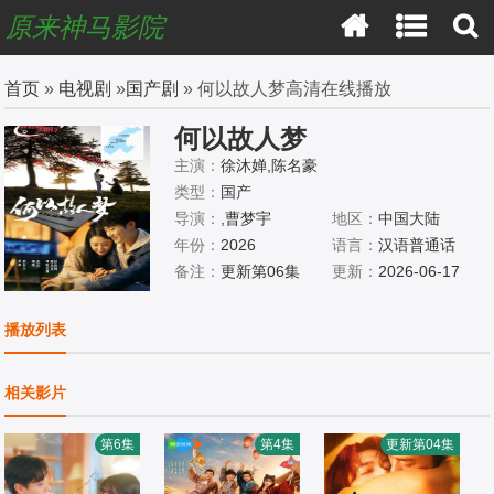
原来神马影院
首页
»
电视剧
»
国产剧
» 何以故人梦高清在线播放
何以故人梦
主演：
徐沐婵,陈名豪
类型：
国产
导演：
,曹梦宇
地区：
中国大陆
年份：
2026
语言：
汉语普通话
备注：
更新第06集
更新：
2026-06-17
播放列表
相关影片
第6集
第4集
更新第04集