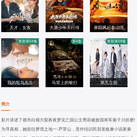
天才，女友
大唐少年天行传
寒阳风起春山境
田曦薇,胡一天,赖
王培熙,卢思宇,石
刘竞屿,熊艺文,郭
更新第04集
第4集
更新第09集
伟明,安沺,夏浩然
国产剧
夏沫,汪轩宇
国产剧
宗旭,何家凯
国产剧
2026/中国大陆
2026/中国大陆
2026/台湾
我的鸵鸟先生
马背上的银行
第五立面
常铖,董璇,傅迦,许
姬晓飞,王芳政,王
张陆,奚望,鲁佳妮,
淇杰,苏晓彤,宋雨
国产剧
全有,阎妮,郭烁杰
国产剧
王之一
国产剧
简介
霏,何洛洛,贾笑涵,
2026/中国大陆
2026/中国大陆
2026/中国大陆
方晓东,陈冠甯,王
影片讲述了都市白领方梨夜夜梦见亡国公主秀容被敌国将军秦子川折磨!
若衫,胡晓龙
为寻真相，她前往梦境之地一-芦芽山，意外结识民宿老板兼小说家秦