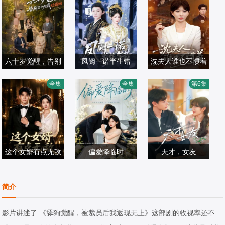
六十岁觉醒，告别
凤阙一诺半生错
沈夫人谁也不惯着
王晨＆盛洋＆雍青
三十九载烂婚姻
张力壬＆孟璐
范瑞雪＆宋骏
全集
全集
第6集
青
国产剧
国产剧
国产剧
2026/中国大陆
2026/中国大陆
2026/中国大陆
这个女婿有点无敌
偏爱降临时
天才，女友
苏泓奕＆秦璐瑶
左铭＆汪海敏
田曦薇,胡一天,赖
国产剧
国产剧
伟明,安沺,夏浩然
国产剧
简介
2026/中国大陆
2026/中国大陆
2026/中国大陆
影片讲述了 《舔狗觉醒，被裁员后我返现无上》这部剧的收视率还不