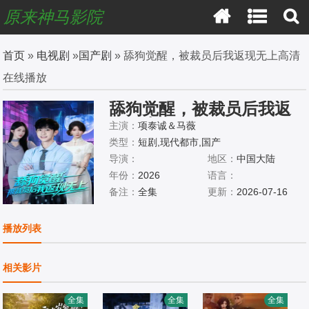
原来神马影院
首页
»
电视剧
»
国产剧
» 舔狗觉醒，被裁员后我返现无上高清
在线播放
舔狗觉醒，被裁员后我返
现无上
主演：
项泰诚＆马薇
类型：
短剧,现代都市,国产
导演：
地区：
中国大陆
年份：
2026
语言：
备注：
全集
更新：
2026-07-16
播放列表
相关影片
全集
全集
全集