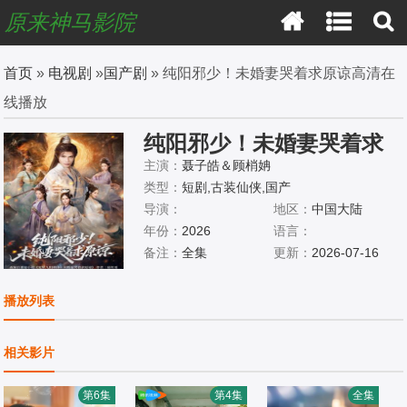
原来神马影院
首页
»
电视剧
»
国产剧
» 纯阳邪少！未婚妻哭着求原谅高清在
线播放
纯阳邪少！未婚妻哭着求
原谅
主演：
聂子皓＆顾梢姌
类型：
短剧,古装仙侠,国产
导演：
地区：
中国大陆
年份：
2026
语言：
备注：
全集
更新：
2026-07-16
播放列表
相关影片
第6集
第4集
全集