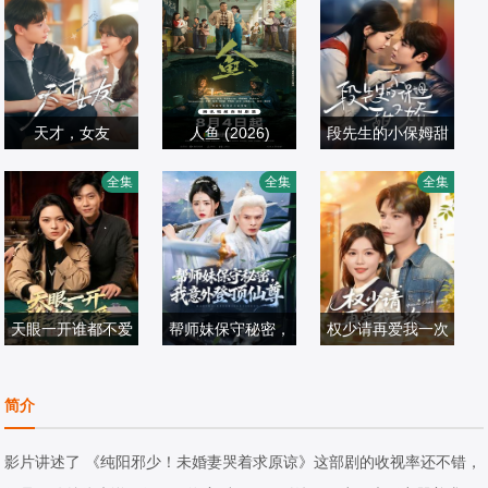
天才，女友
人鱼 (2026)
段先生的小保姆甜
田曦薇,胡一天,赖
刘孜,张开泰,黄杨
姜云蛟＆周智轩
又娇
全集
全集
全集
伟明,安沺,夏浩然
国产剧
钿甜,董勇,张帆,陈
国产剧
国产剧
2026/中国大陆
创,何思甜,张棪琰,
2026/中国大陆
2026/中国大陆
罗海琼,是安,赵健,
段钰,董向荣,薛佳
天眼一开谁都不爱
凝,方晓东,李庆誉,
帮师妹保守秘密，
权少请再爱我一次
杨一＆李丹妮
张译文
翟炯＆顾子衿＆张
我意外登顶仙尊
张海文＆张京妙仪
国产剧
贻杰
国产剧
国产剧
简介
2026/中国大陆
2026/中国大陆
2026/中国大陆
影片讲述了 《纯阳邪少！未婚妻哭着求原谅》这部剧的收视率还不错，