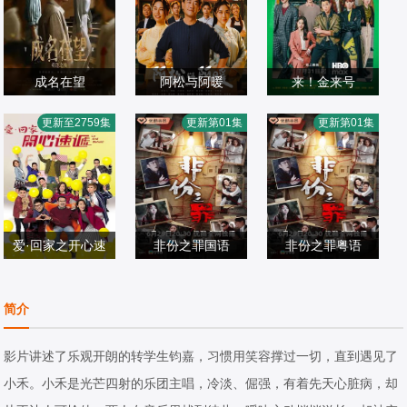
成名在望
阿松与阿暖
来！金来号
李国毅,姚淳耀,蔡
柯叔元,韩瑜,张睿
王识贤,林敬伦,邵
更新至2759集
更新第01集
更新第01集
亘晏,黄迪扬,黄采
港台剧
家,杨子仪
港台剧
雨薇,袁澧林,吴思
港台剧
仪,龙天翔,乔瑟夫,
2026/台湾
2026/台湾
贤,林思宇,周兴哲,
2026/中国台湾
吴言凜,黄惟,朱匀
黄冠智,叶子绮
甄,段钧豪
爱·回家之开心速
非份之罪国语
非份之罪粤语
刘丹,单立文,汤盈
递
吴启华,朱敏瀚,赖
吴启华,朱敏瀚,赖
盈,吕慧仪,罗乐林,
港台剧
慰玲,陈炜,吴伟豪,
港台剧
慰玲,陈炜,吴伟豪,
港台剧
简介
马贯东,苏韵姿,周
2017/中国香港
单立文,阮浩棕,刘
2026/中国香港
单立文,阮浩棕,刘
2026/中国香港
嘉洛,陈浚霆,吴伟
佩玥,徐荣,何沛珈,
佩玥,徐荣,何沛珈,
影片讲述了乐观开朗的转学生钧嘉，习惯用笑容撑过一切，直到遇见了
豪
贝安琪,戴祖仪,游
贝安琪,戴祖仪,游
小禾。小禾是光芒四射的乐团主唱，冷淡、倔强，有着先天心脏病，却