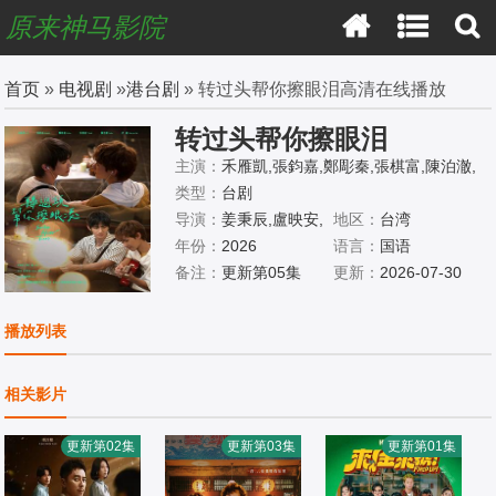
原来神马影院
首页
»
电视剧
»
港台剧
» 转过头帮你擦眼泪高清在线播放
转过头帮你擦眼泪
主演：
禾雁凱,張鈞嘉,鄭彫秦,張棋富,陳泊澈,
林書蘊
类型：
台剧
导演：
姜秉辰,盧映安,
地区：
台湾
Ann
年份：
2026
语言：
国语
备注：
更新第05集
更新：
2026-07-30
播放列表
相关影片
更新第02集
更新第03集
更新第01集