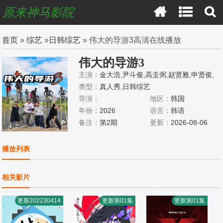
原来神马影院
首页
»
综艺
»
日韩综艺
» 伟大的导游3高清在线播放
伟大的导游3
主演：
金大浩,尹斗俊,高圭弼,赵贤雅,申贤俊,
崔效定,李施优
类型：
真人秀,日韩综艺
导演：
地区：
韩国
年份：
2026
语言：
韩语
备注：
第2期
更新：
2026-08-06
播放列表
相关影片
更新202230414
更新第01集
更新第01集