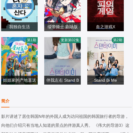
我独自生活
缎带骑士 剧场版
血之游戏X
全炫茂,韩惠珍,朴
新谷真弓,内山昂
李尚敏,洪榛
第1期
更新第02集
第2期
娜莱,李时言,旗安
日韩综艺
辉,小林星兰,门仓
日韩综艺
浩,???,??,???,??
日韩综艺
84,刘宪华,李必模,
2018/韩国
早彩
2026/日本
?
2026/韩国
金莎妮,李昇炫,郑
允浩,沈昌珉,金多
顺,安慧真,成勋,郑
姐姐家的产地直送
伴我左右 Stand B
Stand Bi Me
基石,郑丽媛,金忠
廉晶雅,,朴俊勉,,
3
I Me
宰,赵彬（??）,No
金珍荣
日韩综艺
日韩综艺
日韩综艺
简介
razo,Microdot
2026/韩国
2026/韩国
2026/韩国
影片讲述了居住韩国N年的外国人成为访问祖国的韩国旅行者的导游，
向他们介绍只有当地人知道的景点的伴游真人秀。 《伟大的导游3》这