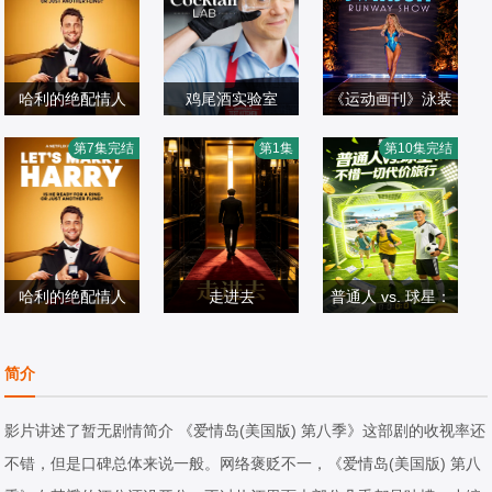
哈利的绝配情人
鸡尾酒实验室
《运动画刊》泳装
哈利·乔西,Alexan
梅瑞迪思·米克尔
伸展台
第7集完结
第1集
第10集完结
dra·Cooper
欧美综艺
欧美综艺
森
欧美综艺
2026/美国
2026/美国
2026/美国
哈利的绝配情人
走进去
普通人 vs. 球星：
不惜一切代价旅行
欧美综艺
欧美综艺
欧美综艺
简介
2026/美国
2026/美国
2019/美国
影片讲述了暂无剧情简介 《爱情岛(美国版) 第八季》这部剧的收视率还
不错，但是口碑总体来说一般。网络褒贬不一，《爱情岛(美国版) 第八