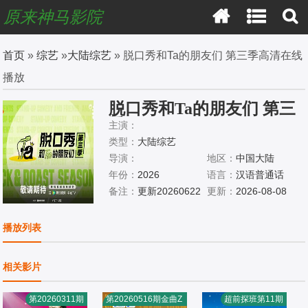
原来神马影院
首页
»
综艺
»
大陆综艺
» 脱口秀和Ta的朋友们 第三季高清在线
播放
脱口秀和Ta的朋友们 第三
季
主演：
类型：
大陆综艺
导演：
地区：
中国大陆
年份：
2026
语言：
汉语普通话
备注：
更新20260622
更新：
2026-08-08
播放列表
相关影片
第20260311期
第20260516期金曲Z
超前探班第11期