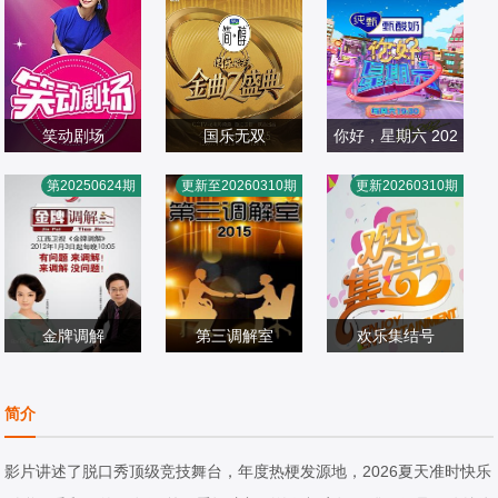
盛典
笑动剧场
国乐无双
你好，星期六 202
潘长江,杨树林,金
蓝羽,华少,成龙,张
何炅,檀健次,李雪
2
第20250624期
更新至20260310期
更新20260310期
志文,曹云金,文松
大陆综艺
杰,雷佳,李宇春,梁
大陆综艺
琴,秦霄贤,王鹤棣,
大陆综艺
2023/大陆
咏琪,单依纯,宋亚
2026/中国大陆
黄明昊,蔡文静,赵
2022/中国大陆
轩,王菀之,王栎鑫,
小棠,冯禧
张子墨,何浩楠,李
金牌调解
昊,姚晓棠,井胧,邵
第三调解室
欢乐集结号
章亭
子恒,徐子未,后弦,
刘佳,小河,张嘉益
董凯,文杰,璐璐,王
大陆综艺
林奕匡
大陆综艺
旭,王群
大陆综艺
简介
2011/中国大陆
2011/中国大陆
2009/中国大陆
影片讲述了脱口秀顶级竞技舞台，年度热梗发源地，2026夏天准时快乐