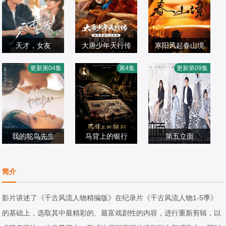
天才，女友
大唐少年天行传
寒阳风起春山境
田曦薇,胡一天,赖
王培熙,卢思宇,石
刘竞屿,熊艺文,郭
更新第04集
第4集
更新第09集
伟明,安沺,夏浩然
国产剧
夏沫,汪轩宇
国产剧
宗旭,何家凯
国产剧
2026/中国大陆
2026/中国大陆
2026/台湾
我的鸵鸟先生
马背上的银行
第五立面
常铖,董璇,傅迦,许
姬晓飞,王芳政,王
张陆,奚望,鲁佳妮,
淇杰,苏晓彤,宋雨
国产剧
全有,阎妮,郭烁杰
国产剧
王之一
国产剧
简介
霏,何洛洛,贾笑涵,
2026/中国大陆
2026/中国大陆
2026/中国大陆
方晓东,陈冠甯,王
影片讲述了《千古风流人物精编版》在纪录片《千古风流人物1-5季》
若衫,胡晓龙
的基础上，选取其中最精彩的、最富戏剧性的内容，进行重新剪辑，以