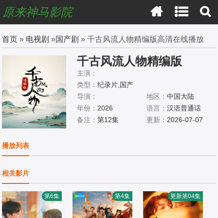
原来神马影院
首页
»
电视剧
»
国产剧
» 千古风流人物精编版​高清在线播放
千古风流人物精编版​
主演：
类型：
纪录片,国产
导演：
地区：
中国大陆
年份：
2026
语言：
汉语普通话
备注：
第12集
更新：
2026-07-07
播放列表
相关影片
第6集
第4集
更新第04集