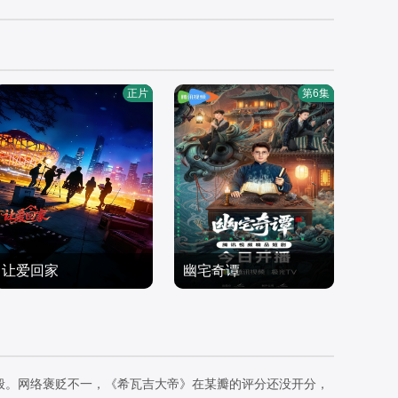
正片
第6集
让爱回家
幽宅奇谭
周睿睿,周睿睿
应灏铭,朱娅,肖东昊,宋未
剧情片
央
剧情片
2026/中国大陆
2026/中国大陆
般。网络褒贬不一，《希瓦吉大帝》在某瓣的评分还没开分，