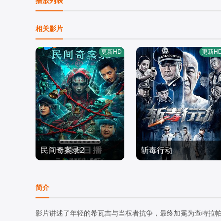
播放列表
相关影片
更新HD
更新H
民间奇案录2
斩毒行动
古斌,张雪菡,盛少
张天其,于荣光,程镇,张冬,
剧情片
张宁江,姜超,石兆琪,纪海
剧情片
简介
2026/中国大陆
星,邵峰,纵昕芸,赵雷棋,池
2026/中国大陆
程,杨恒,左腾云,姜艺声,张
影片讲述了年轻的希瓦吉与当权者抗争，最终加冕为查特拉帕