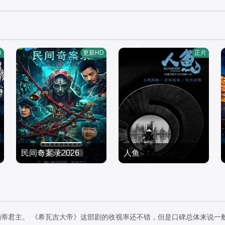
D
更新HD
正片
民间奇案录2026
人鱼
古斌,张雪菡,盛少
樊少皇,再米热,骆达华,李
剧情片
若希,田浩宁,唐鑫,程琪
剧情片
2026/中国大陆
2022/大陆
蒂君主。 《希瓦吉大帝》这部剧的收视率还不错，但是口碑总体来说一