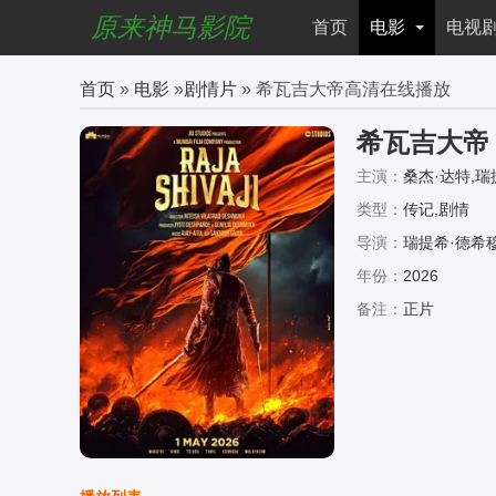
原来神马影院
首页
电影
电视
首页
»
电影
»
剧情片
» 希瓦吉大帝高清在线播放
希瓦吉大帝
主演：
桑杰·达特,瑞
类型：
传记,剧情
导演：
瑞提希·德希
年份：
2026
备注：
正片