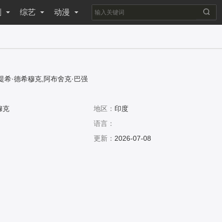
剧
综艺
动漫
提希·德希穆克,阿布舍克·巴强
穆克
地区：
印度
语言：
更新：
2026-07-08