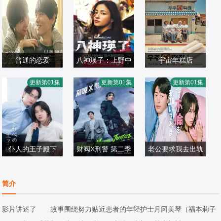
普通的恋爱
八神瑛子：上野中
宇宙年糕店
古川雄辉,长野凌
黑木美沙,每熊克
央署组织犯罪对策
李恩智,金美贤,李
更新第01集
更新第01集
更新第01集
大
日韩剧
哉,高良健吾,池内
日韩剧
课
泳知,安宥真
日韩剧
2026/日本
博之,小岛健,凉,藤
2026/日本
2026/日本
木直人,奥田瑛二
仆人的王子殿下
财阀X刑警 第二季
老公要求我去出轨
濑户利树,山中聪,
安普贤,郑恩彩,姜
滨津隆之,佐野玲
藤林泰也,小川史
日韩剧
相准,金伸比,俞承
日韩剧
於,山野海,叶山奖
日韩剧
简介
记,清水海李
2026/日本
豪
2026/韩国
之,横野堇,中村百
2026/日本
合香,桥本美敦子
影片讲述了 故事围绕努力贴近患者的年轻护士月冈美琴（福本莉子