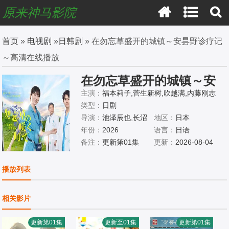
原来神马影院
首页
»
电视剧
»
日韩剧
» 在勿忘草盛开的城镇～安昙野诊疗记
～高清在线播放
在勿忘草盛开的城镇～安
昙野诊疗记～
主演：
福本莉子,菅生新树,吹越满,内藤刚志
类型：
日剧
导演：
池泽辰也,长沼
地区：
日本
诚,长尾久美子
年份：
2026
语言：
日语
备注：
更新第01集
更新：
2026-08-04
播放列表
相关影片
更新第01集
更新至01集
更新第01集