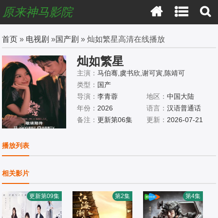
原来神马影院
首页
»
电视剧
»
国产剧
» 灿如繁星高清在线播放
灿如繁星
主演：
马伯骞,虞书欣,谢可寅,陈靖可
类型：
国产
导演：
李青蓉
地区：
中国大陆
年份：
2026
语言：
汉语普通话
备注：
更新第06集
更新：
2026-07-21
播放列表
相关影片
更新第09集
第2集
第4集