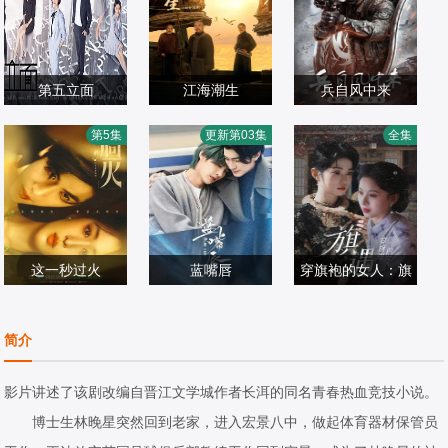
第五立面
江海潮生
兵自风中来
张陆,奚望,鲁佳妮,
何冰,杨立新,郝
欧豪,,蓝盈莹,丁勇
第5集
更新第03集
全集
王之一
国产剧
平,,王鸥,海一天
国产剧
岱,史兰芽,刘奕君
国产剧
2026/中国大陆
2026/中国大陆
2026/中国大陆
这一秒过火
蓝嘴唇
穿旗袍的女人：旗
张凌赫,王楚然,付
魏林嶼,藍劭澐
椰椰＆哲宇
遇
辛博,徐振轩,鹤秋,
国产剧
国产剧
国产剧
简介
王籽苏,胡杏儿,沙
2026/中国大陆
2026/大陆
2026/中国大陆
宝亮,吴莫愁,毛孩,
影片讲述了该剧改编自晋江文学城作者长洱的同名青春热血竞技小说。
鹿骐,苇青,刘令姿,
博士生林晚星突然回到老家，进入宏景八中，做起体育器材保管员