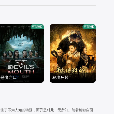
更新HD
更新HD
恶魔之口
秘境狂蟒
拉娜·康多,尼科·希拉加,加
倪青,陈传凯,戴洱滨
文·卡萨莱尼奥,凯瑟琳·纽
恐怖片
恐怖片
顿,汤米·罗丝,泰梅·塔普提
2026/美国
0/中国大陆
姆通
产生了不为人知的猜疑，而乔恩对此一无所知。随着她独自面