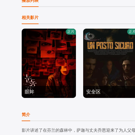
播放列表
相关影片
正片
正
眼眸
安全区
申敏儿,,金南熙,,李承勇,,
Reyson,Grumelli,France
金英雅
恐怖片
sca,Luce,Cardinale,Alice,
恐怖片
简介
2026/韩国
Fiorentini,尼科·托福利,Ni
2025/意大利
cole,Giacomasso,Cristin
影片讲述了在芬兰的森林中，萨迦与丈夫乔恩迎来了为人父