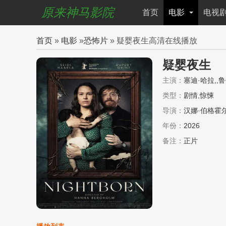
原来神马影院
首页
电影
电视
首页
»
电影
»
恐怖片
» 疑婴夜生高清在线播放
疑婴夜生
主演：
塞迪·哈拉,,
类型：
剧情,惊悚
导演：
汉娜·伯格霍
年份：
2026
备注：
正片