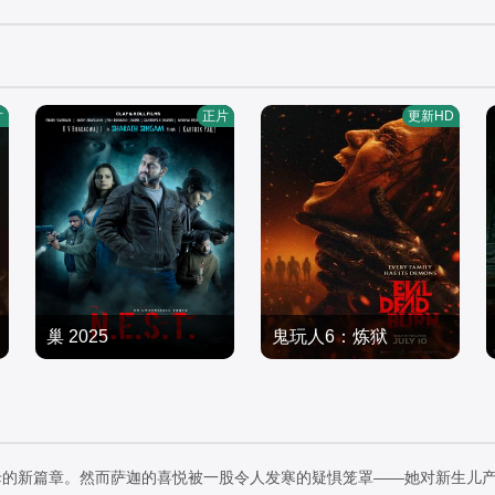
片
正片
更新HD
巢 2025
鬼玩人6：炼狱
坦蒂·莱特,乔治·普拉尔,亨
恐怖片
特·杜汉,卢西安·布坎南,索
恐怖片
2025/美国
海拉·雅各布,埃罗尔·尚德,
2026/美国
维克托里·恩杜克韦,莫德·
母的新篇章。然而萨迦的喜悦被一股令人发寒的疑惧笼罩——她对新生儿