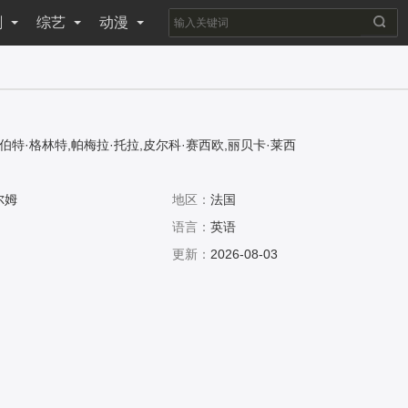
剧
综艺
动漫
鲁伯特·格林特,帕梅拉·托拉,皮尔科·赛西欧,丽贝卡·莱西
尔姆
地区：
法国
语言：
英语
更新：
2026-08-03